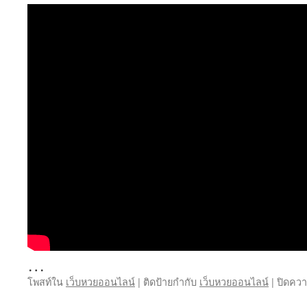
…
โพสท์ใน
เว็บหวยออนไลน์
|
ติดป้ายกำกับ
เว็บหวยออนไลน์
|
ปิดควา