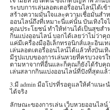
เจ้ามือหวยใต้ดิน ซึ่งเกิดปัญหาพวกนี้บ่
ระบบการเล่นลอตเตอรี่ออนไลน์ได้เข้า
สร้างความมั่นใจและความเชื่อมั่นสำห
ออนไลน์ถึงที่เหมาะนี่แค่นั้น บันเทิงใจ
คุณประโยชน์ ทำให้ท่านได้เป็นสุขสำห
กินแบ่งออนไลน์ บอกได้เลยว่าไม่ว่าคุณ
แค่มีเครื่องมืออิเล็กทรอนิกส์และอินเ
เล่นลอตเตอรี่ออนไลน์ได้แล้วทั้งบันเทิ
มีรูปแบบของการเล่นหวยที่ครบวงจรในท
ตามหาจากที่อื่นและก็คุณก็ยังได้รั
เล่นสลากกินแบ่งออนไลน์ที่ปังที่สุดแล้
3.มี admin มือโปรที่รอดูแลให้คำแนะนำ
ได้จริง
ลักษณะของการเล่น เว็บหวยออนไลน์ ใ