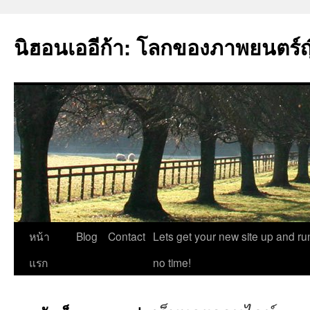
นิฮอนเออีก้า: โลกของภาพยนตร์ญี่
ข้าม
หน้า
Blog
Contact
Lets get your new site up and ru
ไป
แรก
no time!
ยัง