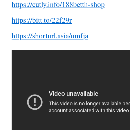
https://cutly.info/188betth-shop
https://bitt.to/22f29r
https://shorturl.asia/umfja