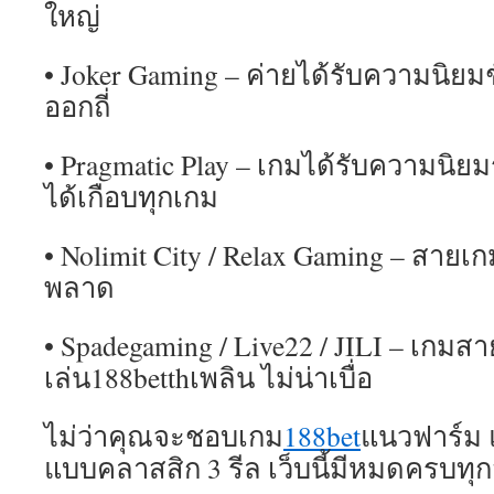
ใหญ่
• Joker Gaming – ค่ายได้รับความนิยม
ออกถี่
• Pragmatic Play – เกมได้รับความนิยม
ได้เกือบทุกเกม
• Nolimit City / Relax Gaming – สาย
พลาด
• Spadegaming / Live22 / JILI – เกมส
เล่น188betthเพลิน ไม่น่าเบื่อ
ไม่ว่าคุณจะชอบเกม
188bet
แนวฟาร์ม แ
แบบคลาสสิก 3 รีล เว็บนี้มีหมดครบทุก