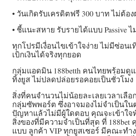
• วันเกิดรับเครดิตฟรี 300 บาท ไม่ต้อ
• ชี้แนะสหาย รับรายได้แบบ Passive ไม่
ทุกโปรมีเงื่อนไขเข้าใจง่าย ไม่มีซ่อนเท
เบิกเงินได้จริงทุกยอด
กลุ่มแอดมิน 188betth คนไทยพร้อมดูแ
ทิ้งยูส ไม่ปลดปล่อยรอคอยเป็นชั่วโมง
สิ่งที่คนจำนวนไม่น้อยละเลยเวลาเลือก
กลุ่มซัพพอร์ต ซึ่งอาจมองไม่จำเป็น
ปัญหาแล้วไม่มีผู้ใดตอบ คุณจะเข้าใจท
สิ่งของที่มีความจำเป็นที่สุด ที่ 188be
แบบ ลูกค้า VIP ทุกยูสเซอร์ มีคณ