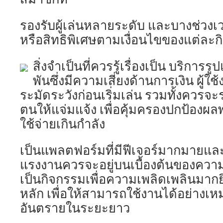
รองรับผู้เล่นหลายระดับ และบางช่วงเ
หรือสิทธิพิเศษตามเงื่อนไขของแต่ละ
สิ่งจำเป็นที่ควรรู้เรื่องเป็น บริการรู
พันซึ่งมีความเสี่ยงด้านการเงิน ผู้ใ
ระมัดระวังก่อนเริ่มเล่น รวมทั้งคว
ตนให้แจ่มแจ้ง เพื่อคุ้มครองปกป้องผ
ใช้จ่ายเกินกำลัง
เป็นแพลตฟอร์มที่มีฟีเจอร์มากมายและเ
แรงงานควรจะอยู่บนเบื้องต้นของความ
เป็นกิจกรรมเพื่อความเพลิดเพลินมากย
หลัก เพื่อให้สามารถใช้งานได้อย่างเห
อันตรายในระยะยาว