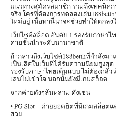
แนวทางสมัครสมาชิก รวมถึงเทคนิคการ
จริง ใครที่ต้องการทดลองเล่น188betth
ใหม่อยู่ เนื้อหานี้น่าจะช่วยทำให้ตกลง
เว็บไซต์สล็อต อันดับ 1 รองรับภาษาไท
ค่ายชั้นนำระดับนานาชาติ
ถ้ากล่าวถึงเว็บไซต์188betthที่กำลังมาแร
เป็นเลิศในเว็บที่ได้รับความนิยมสูงสุด เ
รองรับภาษาไทยเต็มแบบ ไม่ต้องกลัวว
เล่นไม่เข้าใจ นอกนั้นยังมีเกมสล็อต
จากค่ายดังๆล้นหลาม ดังเช่น
• PG Slot – ค่ายยอดฮิตที่มีเกมสล็อตแ
สวย