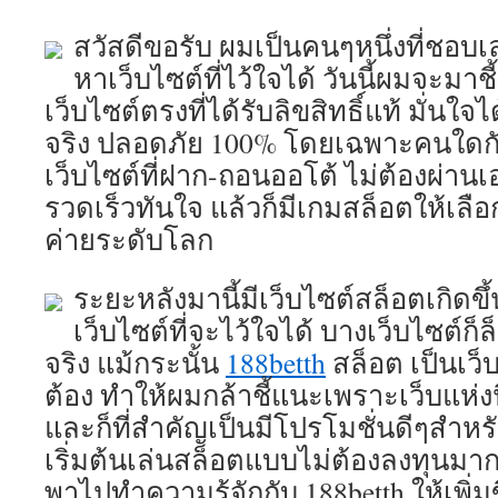
อย่า
บอก
สวัสดีขอรับ ผมเป็นคนๆหนึ่งที่ชอบเ
ใคร
เพราะ
หาเว็บไซต์ที่ไว้ใจได้ วันนี้ผมจะมาช
มัน
เว็บไซต์ตรงที่ได้รับลิขสิทธิ์แท้ มั่นใจไ
แตก
จริง ปลอดภัย 100% โดยเฉพาะคนใดกั
จน
ต้อง
เว็บไซต์ที่ฝาก-ถอนออโต้ ไม่ต้องผ่านเ
ยิ้ม
รวดเร็วทันใจ แล้วก็มีเกมสล็อตให้เลื
คน
เดียว
ค่ายระดับโลก
casino
เว็บ
ระยะหลังมานี้มีเว็บไซต์สล็อตเกิดขึ
เปิด
ใหม่
เว็บไซต์ที่จะไว้ใจได้ บางเว็บไซต์ก็
188betth
จริง แม้กระนั้น
188betth
สล็อต เป็นเว็
เครดิต
ฟรี
ต้อง ทำให้ผมกล้าชี้แนะเพราะเว็บแห่งนี
Top
และก็ที่สำคัญเป็นมีโปรโมชั่นดีๆสำหร
99
by
เริ่มต้นเล่นสล็อตแบบไม่ต้องลงทุนม
Blaine
พาไปทำความรู้จักกับ 188betth ให้เพิ่มขึ้