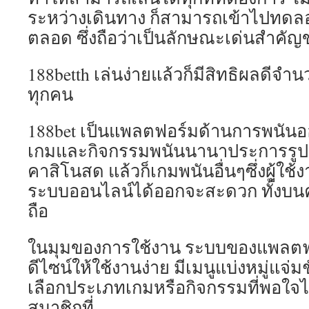
ระหว่างเดินทาง ก็สามารถเข้าไปทดลอ
ตลอด ซึ่งถือว่าเป็นลักษณะเด่นสำคัญข
188betth เล่นง่ายแล้วก็มีสิทธิผลดี
ทุกคน
188bet เป็นแพลตฟอร์มด้านการพนันออ
เกมและกิจกรรมพนันนานาประการรูปแบ
คาสิโนสด แล้วก็เกมพนันอื่นๆซึ่งผู้ใช
ระบบออนไลน์ได้ออกจะสะดวก ทั้งบน
ถือ
ในมุมของการใช้งาน ระบบของแพลตฟอ
ดีไซน์ให้ใช้งานง่าย มีเมนูแบ่งหมู่แจ่ม
เลือกประเภทเกมหรือกิจกรรมที่พอใจได้
สมาชิกที่