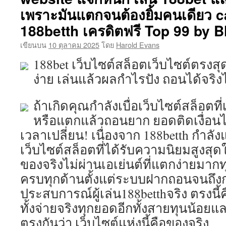
สล็อต
เพราะมันแตกจนต้องยิ้มคนเดียว ca
ออนไลน์
บริการ
188betth เครดิตฟรี Top 99 by B
เกม
เขียนบน
10 ตุลาคม 2025
โดย
Harold Evans
บา
คา
188bet เว็บไซต์สล็อตเว็บไซต์ตรงส
ร่า
ง่าย เล่นแล้วผลกำไรปัง ถอนได้จริงไม
บอล
มวย
สล็อต
ถ้าเกิดคุณกำลังเบื่อเว็บไซต์สล็อตที
ยิง
ปลา
หรือแตกแล้วถอนยาก ยอดติดเงื่อนไขปั
แตก
เวลาเปลี่ยน! เนื่องจาก 188betth กำลั
หนัก
เว็บไซต์สล็อตที่ได้รับความนิยมสูงสุดใ
สมาชิก
ใหม่
ของจริงไม่ผ่านเอเย่นต์ที่แตกง่ายมากท
100%
ครบทุกด้านตั้งแต่ระบบฝากถอนจนถึงก
คัด
เฉพาะ
ประสบการณ์ผู้เล่น188betthจริง ตรงนี้ค
เกม
ทั้งจ่ายจริงทุกยอดอีกทั้งสายทุนน้อยแล
เด็ดๆ
มี
ตรงกันว่า เว็บไซต์แห่งนี้คือของจริง