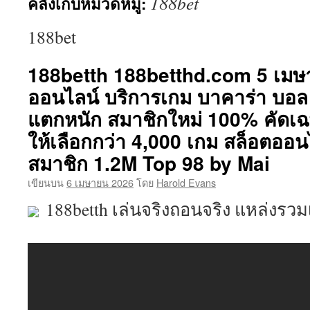
188bet
คลังเก็บหมวดหมู่:
เนื้อหา
188bet
188betth 188betthd.com 5 เมษ
ออนไลน์ บริการเกม บาคาร่า บอล
แตกหนัก สมาชิกใหม่ 100% คัดเฉ
ให้เลือกกว่า 4,000 เกม สล็อตออนไ
สมาชิก 1.2M Top 98 by Mai
เขียนบน
6 เมษายน 2026
โดย
Harold Evans
188betth เล่นจริงถอนจริง แหล่งรว