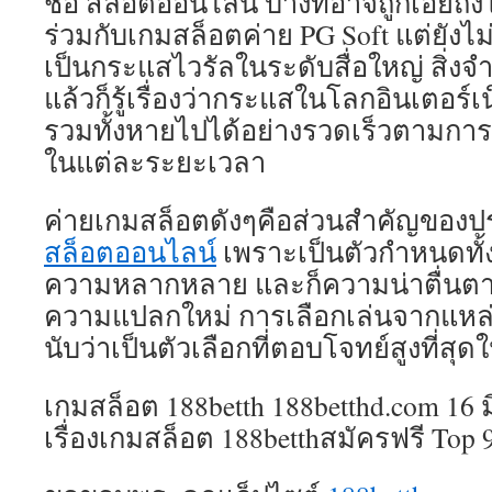
ชื่อ สล็อตออนไลน์ บางทีอาจถูกเอ่ยถึ
ร่วมกับเกมสล็อตค่าย PG Soft แต่ยังไม่
เป็นกระแสไวรัลในระดับสื่อใหญ่ สิ่งจ
แล้วก็รู้เรื่องว่ากระแสในโลกอินเตอร์
รวมทั้งหายไปได้อย่างรวดเร็วตามก
ในแต่ละระยะเวลา
ค่ายเกมสล็อตดังๆคือส่วนสำคัญของ
สล็อตออนไลน์
เพราะเป็นตัวกำหนดทั้
ความหลากหลาย และก็ความน่าตื่นตาต
ความแปลกใหม่ การเลือกเล่นจากแหล
นับว่าเป็นตัวเลือกที่ตอบโจทย์สูงที่สุดใ
เกมสล็อต 188betth 188betthd.com 16 ม
เรื่องเกมสล็อต 188betthสมัครฟรี Top 