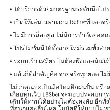
• ให้บริการด้วยมาตรฐานระดับมือโปร
• เปิดให้เล่นเฉพาะเกม188betที่แตกจริ
• ไม่มีการล็อกยูส ไม่มีการจำกัดยอด
• โปรโมชั่นมีให้ทั้งสายใหม่รวมทั้งสายเ
• ระบบเร็ว เสถียร ไม่ต้องพึ่งแอดมินใ
• แล้วก็ที่สำคัญคือ จ่ายจริงทุกยอด ไม่มี
ไม่ว่าคุณจะเป็นมือใหม่ฝึกฝนปั่น หรือส
เกือบทุกเว็บ 188bet จะมอบประสบการณ์
เดิมให้ท่านได้อย่างไม่ต้องสงสัย อีกท
ที่สนุกและลื่นไหล โบนัสที่ให้แบบไม่ห