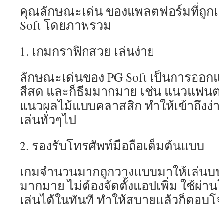
คุณลักษณะเด่น ของแพลตฟอร์มที่ถูกเ
Soft โดยภาพรวม
1. เกมกราฟิกสวย เล่นง่าย
ลักษณะเด่นของ PG Soft เป็นการออก
สีสด และก็ธีมมากมาย เช่น แนวแฟนต
แนวผลไม้แบบคลาสสิก ทำให้เข้าถึงง่ายอี
เล่นทั่วๆไป
2. รองรับโทรศัพท์มือถือเต็มต้นแบบ
เกมจำนวนมากถูกวางแบบมาให้เล่นบนโท
มากมาย ไม่ต้องจัดตั้งแอปเพิ่ม ใช้ผ่
เล่นได้ในทันที ทำให้สบายแล้วก็ตอบโจ