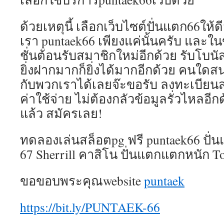
ด้วยเหตุนี้ เลือกเว็บไซต์ปั่นแตก66ให้
เรา puntaek66 เพียงแค่นั้นครับ และใ
ชั่นต้อนรับสมาชิกใหม่อีกด้วย รับโบนั
ยิ่งฝากมากก็ยิ่งได้มากอีกด้วย คนใด
กับพวกเราได้เลยจ๊ะขอรับ ลงทะเบียนส
ค่าใช้จ่าย ไม่ต้องกลัวข้อมูลรั่วไหลอ
แล้ว สมัครเลย!
ทดลองเล่นสล็อตpg ฟรี puntaek66 ปั
67 Sherrill คาสิโน ปั่นแตกแตกหนัก T
ขอขอบพระคุณwebsite
puntaek
https://bit.ly/PUNTAEK-66