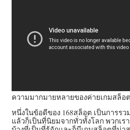
ความมากมายหลายของค่ายเกมสล็อตที
หนึ่งในข้อดีของ 168สล็อต เป็นการรวมค
แล้วก็เป็นที่นิยมจากทั่วทั้งโลก พวกเร
บ้างที่เป็นที่รู้จักและก็มีเกมสล็อตที่น่