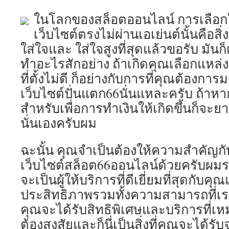
ในโลกของสล็อตออนไลน์ การเลือกใช
เว็บไซต์ตรงไม่ผ่านเอเย่นต์นั้นคือสิ
ใส่ใจและ ใส่ใจสูงที่สุดแล้วขอรับ มัน
ทำอะไรสักอย่าง ถ้าเกิดคุณเลือกแหล่ง
ที่ตั้งไม่ดี ก็อย่างกับการที่คุณต้องกา
เว็บไซต์ปั่นแตก66นั่นแหละครับ ถ้าหาก
สำหรับเพื่อการทำเงินให้เกิดขึ้นก็จะ
นั่นเองครับผม
ฉะนั้น คุณจำเป็นต้องให้ความสำคัญกั
เว็บไซต์สล็อต66ออนไลน์ด้วยครับผมร
จะเป็นผู้ให้บริการที่ดีเยี่ยมที่สุดกับ
ประสิทธิภาพรวมทั้งความสามารถที่เรา
คุณจะได้รับสิทธิพิเศษและบริการที่เห
ต้องสงสัยและก็นี่เป็นสิ่งที่คุณจะได้รั