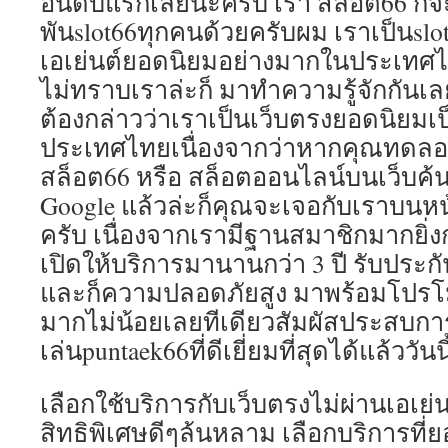
อันดับแรกเลยนะครับ เรา สล็อต66 ก็จ
Allbestbet
พันslot66ทุกคนด้วยครับผม เราเป็นslo
เอเย่นต์ยอดนิยมอย่างมากในประเทศไท
ไม่ทราบเราล่ะก็ มาทำความรู้จักกันเล
ต้องกล่าวว่าเราเป็นเว็บตรงยอดนิยมเ
ประเทศไทยเนื่องจากว่าหากคุณทดลอง
สล็อต66 หรือ สล็อตออนไลน์บนเว็บค
Google แล้วล่ะก็คุณจะเจอกับเราบนห
ครับ เนื่องจากเรามีฐานสมาชิกมากยิ่ง
เปิดให้บริการมานานกว่า 3 ปี รับประก
และก็ความปลอดภัยสูง มาพร้อมโปรโม
มากไม่น้อยเลยทีเดียวสัมผัสประสบก
เล่นpuntaek66ที่ดีเยี่ยมที่สุดได้แล้ววัน
เลือกใช้บริการกับเว็บตรงไม่ผ่านเอเย่น
สิทธิพิเศษดีๆล้นหลาม เลือกบริการที่ย