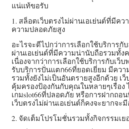
แน่แท้ขอรับ
1. สล็อตเว็บตรงไม่ผ่านเอเย่นต์ที่มีคว
ความปลอดภัยสูง
อะไรจะดีไปกว่าการเลือกใช้บริการกับ
ผ่านเอเย่นต์ที่มีความน่านับถือรวมทั้
เนื่องจากว่าการเลือกใช้บริการกับเว็บ
รับบริการปั่นแตก66ที่ยอดเยี่ยม มีความ
รวมทั้งยังไม่เป็นอันตรายสูงอีกด้วย 
คุ้มครองป้องกันกับคุณในหลายๆเรื่อง 
เกมslot66ที่ปลอดภัย หรือการฝากถอนที
เว็บตรงไม่ผ่านเอเย่นต์ก็คงจะยากจะมี
2. จัดเต็มโปรโมชั่นรวมทั้งกิจกรรมเ