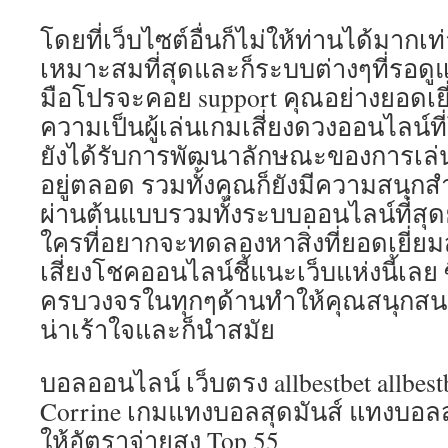
โดยที่เว็บไซต์อื่นก็ไม่ให้ท่านได้มากเท่า
เหมาะสมที่สุดและก็ระบบต่างๆที่รอดู
มือโปรจะคอย support คุณอย่างยอดเยี่ยม
ความเป็นผู้เล่นเกมเสี่ยงดวงออนไลน์ที่
ยังได้รับการพัฒนาลักษณะของการเล่
อยู่ตลอด รวมทั้งคุณก็ยังมีความสนุกส
ผ่านต้นแบบรวมทั้งระบบออนไลน์ที่สุด
ใครที่อยากจะทดลองหาสิ่งที่ยอดเยี่ย
เสี่ยงโชคออนไลน์ชี้แนะเว็บแห่งนี้เลย ซึ
ครบวงจรในทุกๆด้านทำให้คุณสนุกสนา
น่าเร้าใจและก็นำสมัย
บอลออนไลน์ เว็บตรง allbestbet allbe
Corrine เกมแทงบอลสุดมันส์ แทงบอล
ให้อัตราจ่ายสูง Top 55