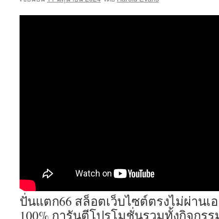
กรกฎาคม
2567
allbestbet
เว็บ
พนัน
บอล
ดี
ที่สุด
รวม
เกม
คา
สิ
โน
ออนไลน์
กำไร
งาม
คืน
ยอด
เสีย
อัตรา
ปั่นแตก66 สล็อตเว็บไซต์ตรงไม่ผ่านเอเ
ต่อ
รอง
100% การันตีโปรโมชั่นรวมทั้งกิจก