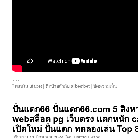
…
บน
โพสท์ใน
ufabet
|
ติดป้ายกำกับ
allbestbet
|
ปิดความเห็น
เว็บ
แทง
บอล
ปั่นแตก66 ปั่นแตก66.com 5 สิง
ที่
webสล็อต pg เว็บตรง แตกหนัก c
ดี
ที่สุด
เปิดใหม่ ปั่นแตก ทดลองเล่น Top 
Allbestbet
31
เขียนบน
11 มิถุนายน 2024
โดย
Harold Evans