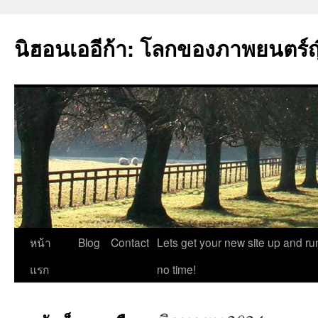
นิฮอนเออีก้า: โลกของภาพยนตร์ญี่
ข้าม
หน้า
Blog
Contact
Lets get your new site up and ru
ไป
แรก
no time!
ยัง