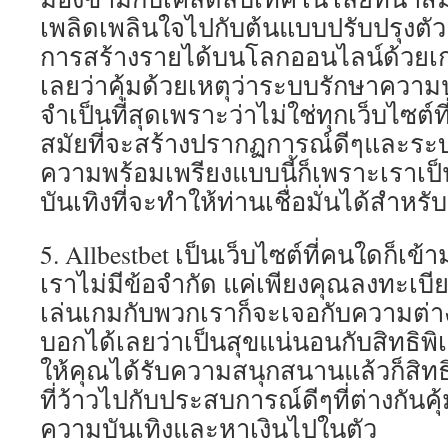
เพลิดเพลินใจไปกับต้นแบบปรับปรุงตัวเ
การสร้างรายได้บนโลกออนไลน์ด้วยเก
เลยว่าคุ้มด้วยเหตุว่าระบบรักษาความปล
จำเป็นที่สุดเพราะว่าไม่ใช่ทุกเว็บไซต์ท
สมัยที่จะสร้างปรากฏการณ์ดีๆและระบบ
ความพร้อมเพรียงแบบนี้ก็เพราะเราเ
บันเทิงที่จะทำให้ท่านเชื่อมั่นได้สำหรับเ
5. Allbestbet เป็นเว็บไซต์ที่คนใดก็เข้
เราไม่มีข้อจำกัด แค่เพียงคุณลงทะเบ
เล่นเกมกับพวกเราก็จะเจอกับความต่า
บอกได้เลยว่าเป็นสุขแน่นอนกับสิทธิพิ
ให้คุณได้รับความสนุกสนานแล้วก็สิท
ที่ว้าวไปกับประสบการณ์ดีๆที่ต่างกันคุ้ม
ความบันเทิงและหาเงินไปในตัว