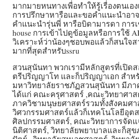
มากมายหนทางเพื่อทำให้รู้เรื่องตนเองเย
การปรึกษาหารือและขอคำแนะนำอาจ
คำแนะนำรุ่นพี่ หารือบิดามารดา การเ
house การเข้าไปดูข้อมูลหรือการใช้ 
วิเคราะห์ว่าน้องๆชอบพอแล้วก็สนใจ
มากที่สุดสำหรับssru
สวนสุนันทา พวกเรามีหลักสูตรที่เปิ
ตรีปริญญาโท และก็ปริญญาเอก สำหรั
มหาวิทยาลัยราชภัฏสวนสุนันทา มีภ
ได้แก่ คณะครุศาสตร์ ,คณะวิทยาศาสต
ภาควิชามนุษยศาสตร์รวมทั้งสังคมศา
วิศวกรรมศาสตร์แล้วก็เทคโนโลยีอุ
ศิลปกรรมศาสตร์, คณะวิทยาการจัดแ
นิติศาสตร์, วิทยาลัยพยาบาลและก็สุข