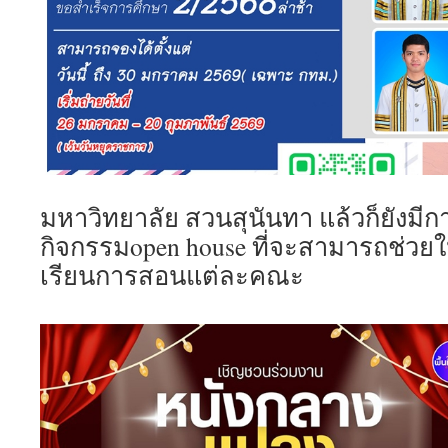
มี.ค.
26
คา
สิโน
มหาวิทยาลัย สวนสุนันทา แล้วก็ยังมี
กิจกรรมopen house ที่จะสามารถช่วยให้
เรียนการสอนแต่ละคณะ