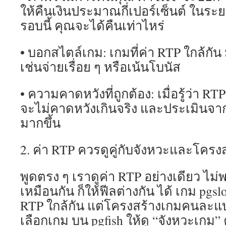
ให้คืนเงินประมาณกี่เปอร์เซ็นต์ ในระ
รอบนี้ คุณจะได้คืนเท่าไหร่
• บอกสไตล์เกม: เกมที่ค่า RTP ใกล้กัน
เช่นจ่ายเรื่อย ๆ หรือเน้นโบนัส
• ความคาดหวังที่ถูกต้อง: เมื่อรู้ว่า RT
จะไม่คาดหวังเกินจริง และประเมินจ
มากขึ้น
2. ค่า RTP ควรดูคู่กับจังหวะและโครง
พูดตรง ๆ เราดูค่า RTP อย่างเดียว ไม
เหมือนกัน ก็ให้ฟีลต่างกัน ได้ เกม pgs
RTP ใกล้กัน แต่โครงสร้างเกมคนละแบ
เลือกเกม บน pgfish ให้ดู “จังหวะเกม” 