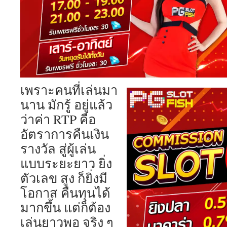
เพราะคนที่เล่นมา
นาน มักรู้ อยู่แล้ว
ว่าค่า RTP คือ
อัตราการคืนเงิน
รางวัล สู่ผู้เล่น
แบบระยะยาว ยิ่ง
ตัวเลข สูง ก็ยิ่งมี
โอกาส คืนทุนได้
มากขึ้น แต่ก็ต้อง
เล่นยาวพอ จริง ๆ