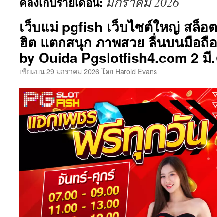
มกราคม 2026
คลังเก็บรายเดือน:
เนื้อหา
เว็บแม่ pgfish เว็บไซต์ใหญ่ สล็
ฮิต แตกสนุก ภาพสวย ลื่นบนมือถือ
by Ouida Pgslotfish4.com 2 มี.
เขียนบน
29 มกราคม 2026
โดย
Harold Evans