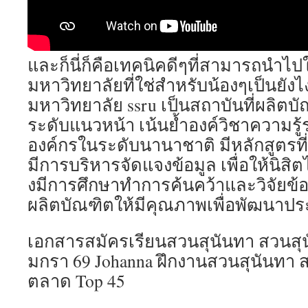
และก็นี่ก็คือเทคนิคดีๆที่สามารถนำไปใช้
มหาวิทยาลัยที่ใช่สำหรับน้องๆเป็นยังไ
มหาวิทยาลัย ssru เป็นสถาบันที่ผลิต
ระดับแนวหน้า เน้นย้ำองค์วิชาความรู
องค์กรในระดับนานาชาติ มีหลักสูตรท
มีการบริหารจัดแจงข้อมูล เพื่อให้นิสิ
งมีการศึกษาทำการค้นคว้าและวิจัยข
ผลิตบัณฑิตให้มีคุณภาพเพื่อพัฒนาป
เอกสารสมัครเรียนสวนสุนันทา สวนสุนั
มกรา 69 Johanna ฝึกงานสวนสุนันทา
ตลาด Top 45