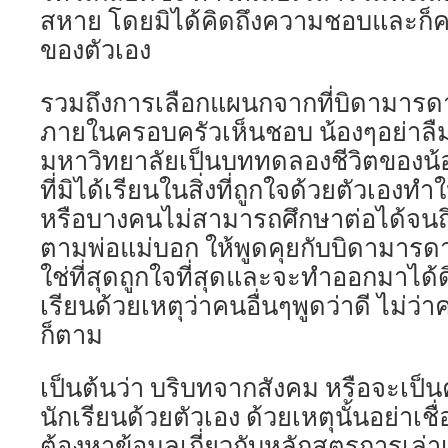
สหาย โดยมิได้คิดถึงความชอบและก็ค
ของตัวเอง
รวมถึงการเลือกแผนกจากที่บิดามารดาห
ภายในครอบครัวเห็นชอบ น้องๆอย่าลืมว
มหาวิทยาลัยเป็นบททดลองชีวิตของน้อ
ที่มิได้เรียนในสิ่งที่ถูกใจด้วยตัวเองท
หรือบางคนไม่สามารถศึกษาต่อได้จนถึง
ตามพ่อแม่บอก ให้พูดคุยกับบิดามารดาก่
ใช่ที่สุดถูกใจที่สุดและจะทำออกมาได้ดิ
เรียนด้วยเหตุว่าคนอื่นๆพูดว่าดี ไม่ว่
ก็ตาม
เป็นต้นว่า บริบทจากสังคม หรือจะเป็
นักเรียนด้วยตัวเอง ด้วยเหตุนั้นอย่าเช
ต้องหาข้อมูลเกี่ยวกับหลักสูตรการเ