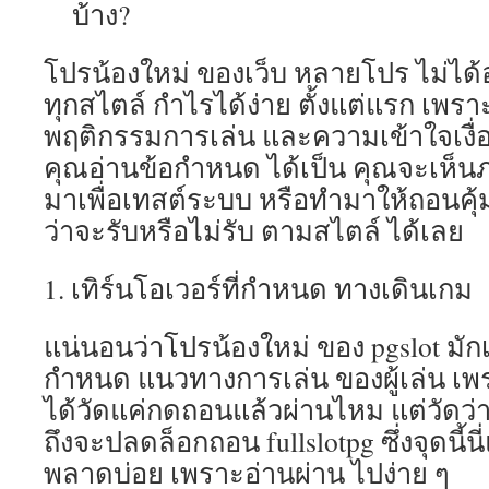
บ้าง?
โปรน้องใหม่ ของเว็บ หลายโปร ไม่ได
ทุกสไตล์ กำไรได้ง่าย ตั้งแต่แรก เพราะ
พฤติกรรมการเล่น และความเข้าใจเงื่อน
คุณอ่านข้อกำหนด ได้เป็น คุณจะเห็นภ
มาเพื่อเทสต์ระบบ หรือทำมาให้ถอนคุ้ม
ว่าจะรับหรือไม่รับ ตามสไตล์ ได้เลย
1. เทิร์นโอเวอร์ที่กำหนด ทางเดินเกม
แน่นอนว่าโปรน้องใหม่ ของ pgslot มักเ
กำหนด แนวทางการเล่น ของผู้เล่น เพ
ได้วัดแค่กดถอนแล้วผ่านไหม แต่วัดว่
ถึงจะปลดล็อกถอน fullslotpg ซึ่งจุดนี้
พลาดบ่อย เพราะอ่านผ่าน ไปง่าย ๆ