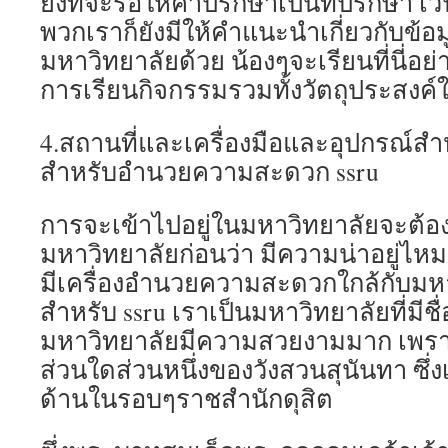
ยิ่งที่จะรอให้คำปรึกษาเป็นที่ปรึกษา เ
พวกเราก็ยังมีให้คำแนะนำเกี่ยวกับข้อ
มหาวิทยาลัยด้วย น้องๆจะเรียนที่นี่อย่
การเรียนกิจกรรมรวมทั้งวัตถุประสงค
4.สถานที่และเครื่องมือและอุปกรณ์สำ
สำหรับอำนวยความสะดวก ssru
การจะเข้าไปอยู่ในมหาวิทยาลัยจะต้
มหาวิทยาลัยก่อนว่า มีความน่าอยู่ไหมม
มีเครื่องอำนวยความสะดวกใกล้กับมหา
สำหรับ ssru เราเป็นมหาวิทยาลัยที่มีชื
มหาวิทยาลัยมีความสวยงามมาก เพราะ
ส่วนใดส่วนหนึ่งของวังสวนสุนันทา ซึ
ด้านในรอบๆราชสำนักดุสิต