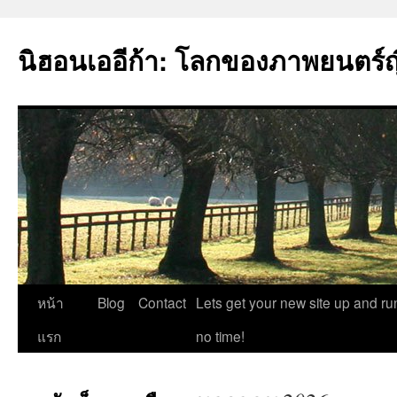
นิฮอนเออีก้า: โลกของภาพยนตร์ญี่
ข้าม
หน้า
Blog
Contact
Lets get your new site up and ru
ไป
แรก
no time!
ยัง