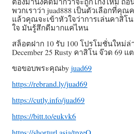
ต้องมานั่งคิดมากว่าจะถูกโกงไหม ถอน
พวกเราว่า juad888 เป็นตัวเลือกที่คุณ
แล้วคุณจะเข้าหัวใจว่าการเล่นคาสิโ
ใจ มันรู้สึกดีมากแค่ไหน
สล็อตฝาก 10 รับ 100 โปรโมชั่นใหม่ล่า
December 25 Rusty คาสิโน จ๊วด 69 แ
ขอขอบพระคุณby
juad69
https://rebrand.ly/juad69
https://cutly.info/juad69
https://bitt.to/eukvk6
https://shorturl.asia/tpzeO