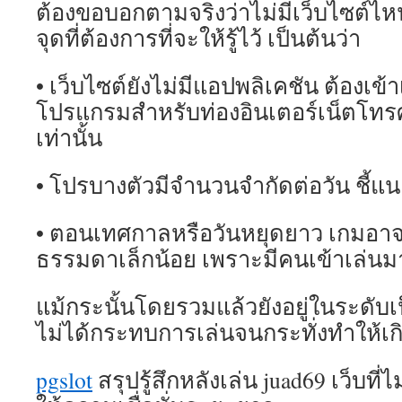
ต้องขอบอกตามจริงว่าไม่มีเว็บไซต์ไหนเ
จุดที่ต้องการที่จะให้รู้ไว้ เป็นต้นว่า
• เว็บไซต์ยังไม่มีแอปพลิเคชัน ต้องเข้า
โปรแกรมสำหรับท่องอินเตอร์เน็ตโทรศ
เท่านั้น
• โปรบางตัวมีจำนวนจำกัดต่อวัน ชี้แน
• ตอนเทศกาลหรือวันหยุดยาว เกมอา
ธรรมดาเล็กน้อย เพราะมีคนเข้าเล่นม
แม้กระนั้นโดยรวมแล้วยังอยู่ในระดับเป
ไม่ได้กระทบการเล่นจนกระทั่งทำให้เก
pgslot
สรุปรู้สึกหลังเล่น juad69 เว็บที่ไ