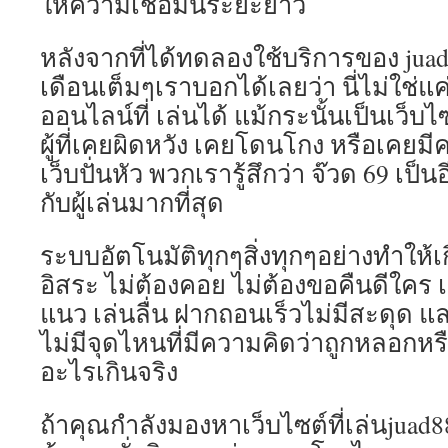
ให้ความเชื่อมั่นระยะยาว
หลังจากที่ได้ทดลองใช้บริการของ j
เดือนเต็มๆเราบอกได้เลยว่า นี่ไม่ใช่แค
ออนไลน์ที่ เล่นได้ แม้กระนั้นเป็นเว็บไ
ผู้ที่เคยผิดหวัง เคยโดนโกง หรือเคย
เว็บปั่นหัว พวกเรารู้สึกว่า จ๊วด 69 เป็น
กับผู้เล่นมากที่สุด
ระบบอัตโนมัติทุกๆสิ่งทุกๆอย่างทำให้เก
อิสระ ไม่ต้องคอย ไม่ต้องขอคืนดีใคร เ
แนว เล่นลื่น ฝากถอนเร็วไม่มีสะดุด และ
ไม่มีจุดไหนที่มีความคิดว่าถูกหลอกหร
อะไรเกินจริง
ถ้าคุณกำลังมองหาเว็บไซต์ที่เล่นjua