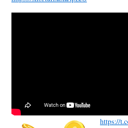
https://