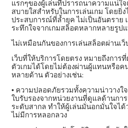
แรกๆของผู้เล่นที่ปรารถนาความแน่ใจ
สบายใสสำหรับในการเล่นเกม โดยยิ่งไปก
ประสบการณ์ที่ล้ำยุค ไม่เป็นอันตราย
ระทึกใจจากเกมสล็อตหลากหลายรูป
ไม่เหมือนกันของการเล่นสล็อตผ่านเว
เว็บที่ให้บริการโดยตรง หมายถึงการที่ผ
ตัวเกมได้โดยไม่ต้องผ่านผู้แทนหรือคน
หลายด้าน ตัวอย่างเช่น:
• ความปลอดภัยรวมทั้งความน่าวางใจ: 
ใบรับรองจากหน่วยงานที่ดูแลด้านการ
ระดับสากล ทำให้ผู้เล่นมั่นอกมั่นใจได้ว
ไม่มีการหลอกลวง