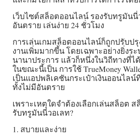
เว็บไซต์สล็อตออนไลน์ รองรับทรูมันนี
อันตราย เล่นง่าย 24 ชั่วโมง
การเล่นเกมสล็อตออนไลน์ก็ถูกปรับปรุง
งานเพิ่มมากขึ้น โดยเฉพาะอย่างยิ่งระ
นานาประการ แล้วก็หนึ่งในวิถีทางที่ได
ในขณะนี้เป็น การใช้ TrueMoney Wallet 
เป็นแอปพลิเคชันกระเป๋าเงินออนไลน์ท
ทั้งไม่มีอันตราย
เพราะเหตุใดจำต้องเลือกเล่นสล็อต สล็
รับทรูมันนี่วอเลท?
1. สบายและง่าย