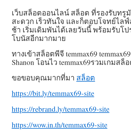
เว็บสล็อตออนไลน์ สล็อต ที่รองรับทรูม
สะดวก เร็วทันใจ และก็ตอบโจทย์ไลฟ์ส
ช้า เริ่มเดิมพันได้เลยวันนี้ พร้อมรับโ
โบนัสอีกมากมาย
ทางเข้าสล็อตพีจี temmax69 temmax69.s
Shanon โอนไว temmax69รวมเกมสล็อ
ขอขอบคุณมากที่มา
สล็อต
https://bit.ly/temmax69-site
https://rebrand.ly/temmax69-site
https://wow.in.th/temmax69-site