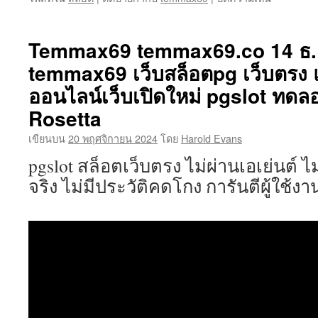
สล็อต
23
กร
Temmax69 temmax69.co 14 ธ.
กฎา
temmax69 เว็บสล็อตpg เว็บตรง 
2025
สล็อต
ออนไลน์เว็บเปิดใหม่ pgslot ทดล
เว็บ
สล็อต
Rosetta
คุณภาพ
เขียนบน
20 พฤศจิกายน 2024
โดย
Harold Evans
มั่นคง
ปลอดภัย
pgslot สล็อตเว็บตรง ไม่ผ่านเอเย่นต์ ไม่
ดาวน์โหล
จริง ไม่มีประวัติคดโกง การันตีผู้ใช้ง
พี
จี
สล็อต
ฝาก-
ถอน
ออ
โต้
สมัคร
ง่าย
สล็อต