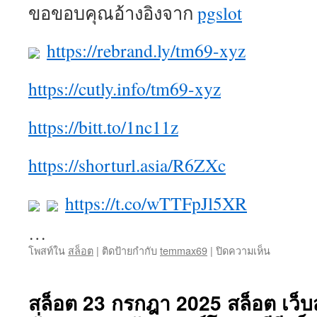
ขอขอบคุณอ้างอิงจาก
pgslot
https://rebrand.ly/tm69-xyz
https://cutly.info/tm69-xyz
https://bitt.to/1nc11z
https://shorturl.asia/R6ZXc
https://t.co/wTTFpJl5XR
…
บน
โพสท์ใน
สล็อต
|
ติดป้ายกำกับ
temmax69
|
ปิดความเห็น
Pgslot
tm69.xyz
2
สล็อต 23 กรกฎา 2025 สล็อต เว็
พฤศจิก