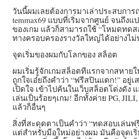
วันนี้ผมเลยต้องการมาเล่าประสบการ
temmax69 แบบที่เริ่มจากศูนย์ จนถึงแปล
ของเกม แล้วก็สามารถใช้ “โหมดทดสอบเ
ทางครอบครองรางวัลใหญ่ได้อย่างไม่น่
จุดเริ่มของผมกับโลกของ สล็อต
ผมเริ่มรู้จักเกมสล็อตทีแรกจากสหาย
ถูกใจเอ๋ยถึงคำว่า “ฟรีสปินแตก!” อยู
เปิดใจ เข้าไปค้นในเว็บสล็อตโด่งดัง 
เล่นเป็นร้อยๆเกม! อีกทั้งค่าย PG, JILI,
แล้วก็อื่นๆ
สิ่งที่สะดุดตาเป็นคำว่า “ทดสอบเล่นฟร
แต่สำหรับมือใหม่อย่างผม มันคือจุดเริ