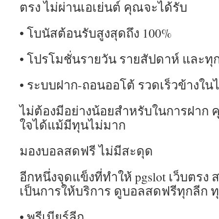
ตรง ไม่ผ่านเอเย่นต์ คุณจะได้รับ
• โบนัสต้อนรับสูงสุดถึง 100%
• โปรโมชั่นรายวัน รายสัปดาห์ และทุก
• ระบบฝาก-ถอนออโต้ รวดเร็วข้างในไม่
ไม่ต้องมีอย่างน้อยสำหรับในการฝาก ค
ใจได้แม้มีทุนไม่มาก
มองบอลสดฟรี ไม่มีสะดุด
อีกหนึ่งจุดแข็งที่ทำให้ pgslot เว็บตรง 
เป็นการให้บริการ ดูบอลสดฟรีทุกลีก ทุก
• พรีเมียร์ลีก