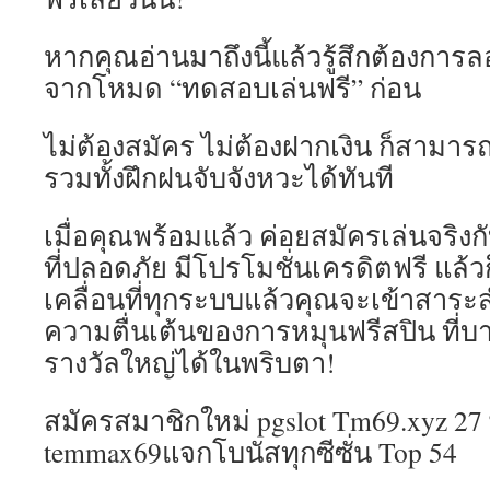
หากคุณอ่านมาถึงนี้แล้วรู้สึกต้องการลอ
จากโหมด “ทดสอบเล่นฟรี” ก่อน
ไม่ต้องสมัคร ไม่ต้องฝากเงิน ก็สามารถ
รวมทั้งฝึกฝนจับจังหวะได้ทันที
เมื่อคุณพร้อมแล้ว ค่อยสมัครเล่นจริงก
ที่ปลอดภัย มีโปรโมชั่นเครดิตฟรี แล้ว
เคลื่อนที่ทุกระบบแล้วคุณจะเข้าสาระส
ความตื่นเต้นของการหมุนฟรีสปิน ที่
รางวัลใหญ่ได้ในพริบตา!
สมัครสมาชิกใหม่ pgslot Tm69.xyz 27 พ
temmax69แจกโบนัสทุกซีซั่น Top 54