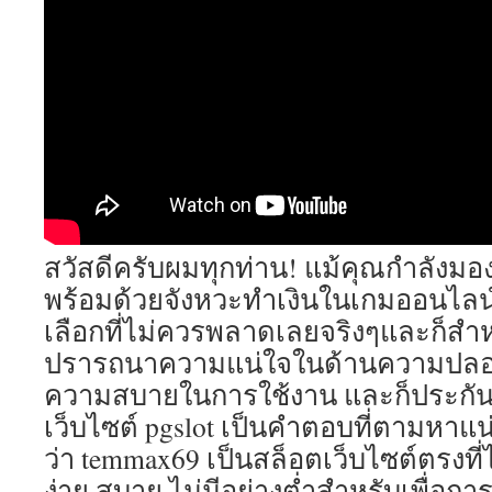
ใหม่
ล่าสุด
สมัคร
รับ
โปร
แรง
pgslot
สล็อต
มือ
ถือ
สมัคร
ง่าย
สวัสดีครับผมทุกท่าน! แม้คุณกำลังม
เล่น
พร้อมด้วยจังหวะทำเงินในเกมออนไลน์ 
ได้
ทุก
เลือกที่ไม่ควรพลาดเลยจริงๆและก็สำหรั
ที่
ปรารถนาความแน่ใจในด้านความปล
Top
65
ความสบายในการใช้งาน และก็ประกันว่า
by
เว็บไซต์ pgslot เป็นคำตอบที่ตามหาแน
Shanon
temmax69.
ว่า temmax69 เป็นสล็อตเว็บไซต์ตรงที่ไ
ง่าย สบาย ไม่มีอย่างต่ำสำหรับเพื่อก