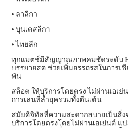
• ลาลีกา
• บุนเดสลีกา
• ไทยลีก
ทุกแมตช์มีสัญญาณภาพคมชัดระดับ H
บรรยายสด ช่วยเพิ่มอรรถรสในการเชีย
พัน
สล็อต ให้บริการโดยตรง ไม่ผ่านเอเย
การเล่นที่ล้ำยุครวมทั้งตื่นเต้น
สมัยดิจิทัลที่ความสะดวกสบายเป็นสิ่งจำ
บริการโดยตรงโดยไม่ผ่านเอเย่นต์ แป