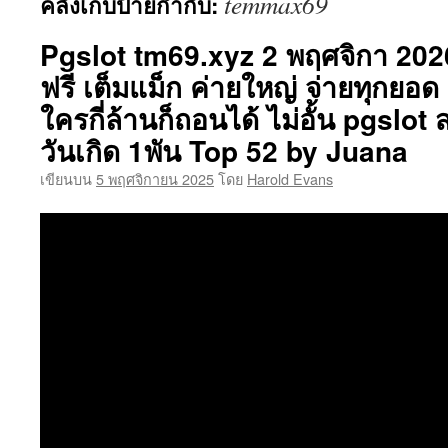
temmax69
คลังเก็บป้ายกำกับ:
เนื้อหา
Pgslot tm69.xyz 2 พฤศจิกา 202
ฟรี เต็มแม็ก ค่ายใหญ่ จ่ายทุกยอด 
ใครกี่ล้านก็ถอนได้ ไม่อั้น pgslot
วันเกิด 1พัน Top 52 by Juana
เขียนบน
5 พฤศจิกายน 2025
โดย
Harold Evans