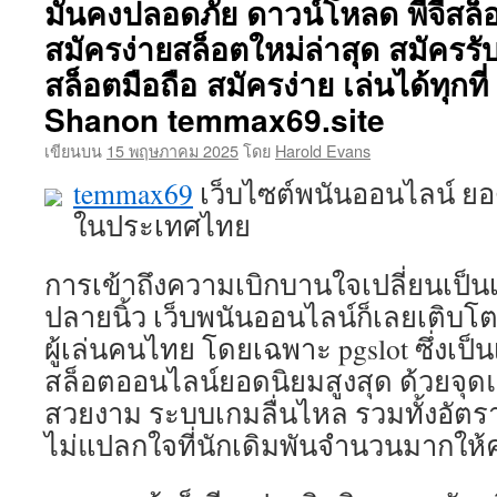
มั่นคงปลอดภัย ดาวน์โหลด พีจีสล
า
2026
สมัครง่ายสล็อตใหม่ล่าสุด สมัครร
สล็อต
แจก
สล็อตมือถือ สมัครง่าย เล่นได้ทุกที
เครดิต
Shanon temmax69.site
ฟรี
เต็ม
เขียนบน
15 พฤษภาคม 2025
โดย
Harold Evans
แม็ก
ค่าย
temmax69
เว็บไซต์พนันออนไลน์ ยอ
ใหญ่
ในประเทศไทย
จ่าย
ทุก
ยอด
การเข้าถึงความเบิกบานใจเปลี่ยนเป็นเ
คอมมิชชั่น
ปลายนิ้ว เว็บพนันออนไลน์ก็เลยเติบโต
สูง
กว่า
ผู้เล่นคนไทย โดยเฉพาะ pgslot ซึ่งเป
ใคร
สล็อตออนไลน์ยอดนิยมสูงสุด ด้วยจุด
กี่
ล้าน
สวยงาม ระบบเกมลื่นไหล รวมทั้งอัตรากา
ก็
ไม่แปลกใจที่นักเดิมพันจำนวนมากให้ค
ถอน
ได้
ไม่