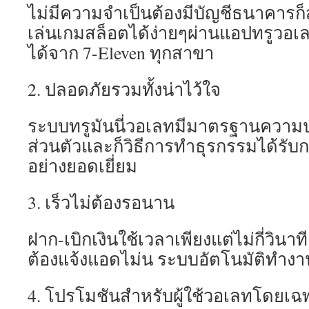
ไม่มีความจำเป็นต้องมีบัญชีธนาคารก
เล่นเกมสล็อตได้ง่ายๆผ่านแอปทรูวอเ
ได้จาก 7-Eleven ทุกสาขา
2. ปลอดภัยรวมทั้งน่าไว้ใจ
ระบบทรูมันนี่วอเลทมีมาตรฐานความป
ส่วนตัวและก็วิธีการทำธุรกรรมได้รับ
อย่างยอดเยี่ยม
3. เร็วไม่ต้องรอนาน
ฝาก-เบิกเงินใช้เวลาเพียงแต่ไม่กี่วินาที
ต้องแจ้งแอดไม่น ระบบอัตโนมัติทำงา
4. โปรโมชันสำหรับผู้ใช้วอเลทโดยเฉพ