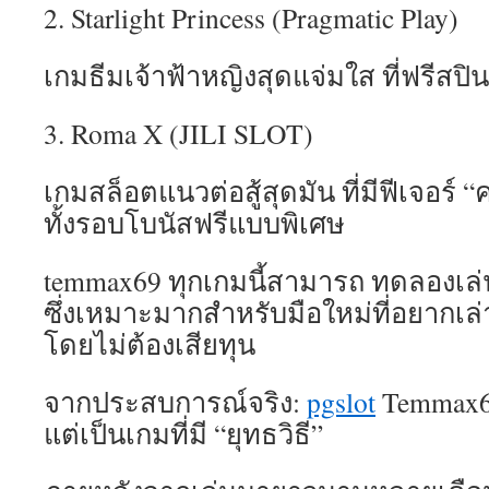
2. Starlight Princess (Pragmatic Play)
เกมธีมเจ้าฟ้าหญิงสุดแจ่มใส ที่ฟรีสปิ
3. Roma X (JILI SLOT)
เกมสล็อตแนวต่อสู้สุดมัน ที่มีฟีเจอร
ทั้งรอบโบนัสฟรีแบบพิเศษ
temmax69 ทุกเกมนี้สามารถ ทดลองเล่น
ซึ่งเหมาะมากสำหรับมือใหม่ที่อยากเ
โดยไม่ต้องเสียทุน
จากประสบการณ์จริง:
pgslot
Temmax69
แต่เป็นเกมที่มี “ยุทธวิธี”