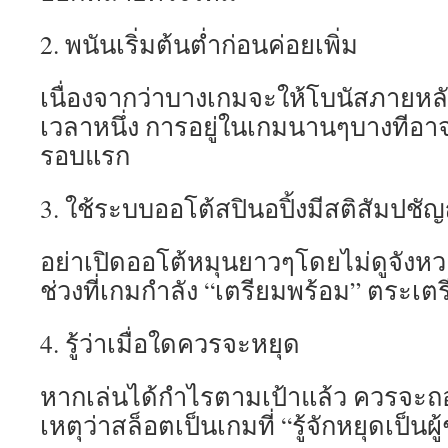
2. พนันเริ่มต้นต่ำก่อนค่อยเพิ่ม
เนื่องจากว่าบางเกมจะให้โบนัสภายหล
เวลาหนึ่ง การอยู่ในเกมนานๆบางทีอาจ
รอบแรก
3. ใช้ระบบออโต้สปินอปิ้งมีสติสัมปชั
อย่าเปิดออโต้หมุนยาวๆโดยไม่ดูจังห
ช่วงที่เกมกำลัง “เตรียมพร้อม” ตระเ
4. รู้ว่าเมื่อใดควรจะหยุด
หากเล่นได้กำไรตามเป้าแล้ว ควรจะถอ
เหตุว่าสล็อตเป็นเกมที่ “รู้จักหยุดเป็นผ