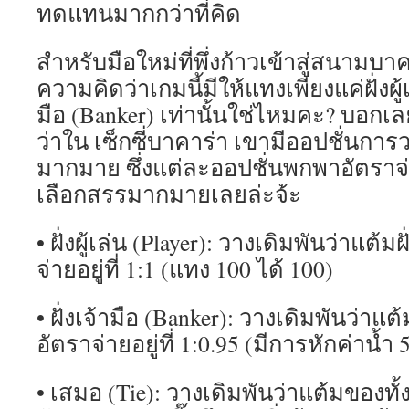
ทดแทนมากกว่าที่คิด
สำหรับมือใหม่ที่พึ่งก้าวเข้าสู่สนามบา
ความคิดว่าเกมนี้มีให้แทงเพียงแค่ฝั่งผู้เล
มือ (Banker) เท่านั้นใช่ไหมคะ? บอกเล
ว่าใน เซ็กซี่บาคาร่า เขามีออปชั่นการ
มากมาย ซึ่งแต่ละออปชั่นพกพาอัตราจ
เลือกสรรมากมายเลยล่ะจ้ะ
• ฝั่งผู้เล่น (Player): วางเดิมพันว่าแต้ม
จ่ายอยู่ที่ 1:1 (แทง 100 ได้ 100)
• ฝั่งเจ้ามือ (Banker): วางเดิมพันว่าแต
อัตราจ่ายอยู่ที่ 1:0.95 (มีการหักค่าน
• เสมอ (Tie): วางเดิมพันว่าแต้มของทั้