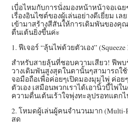
เบื่อไหมกับการนั่งมองหน้าหน้าจอเฉยๆ? 
เรื่องอินไซต์ของผู้เล่นอย่างดีเยี่ยม เ
เข้ามาสร้างสีสันให้การเดิมพันของคุณ
ตื่นเต้นยิ่งขึ้นค่ะ
1. ฟีเจอร์ “ลุ้นไพ่ด้วยตัวเอง” (Squeeze
สำหรับสายลุ้นที่ชอบความเสียว! ฟีพบร์นี
วางเดิมพันสูงสุดในตานั้นๆสามารถใช
จอมือถือเพื่อค่อยๆเปิดมองมุมไพ่ ค่อยๆ
ตัวเอง เสมือนพวกเราได้เอานิ้วบี้ไพ่ใน
ความตื่นเต้นเร้าใจพุ่งทะลุปรอทแตกไ
2. โหมดผู้เล่นผู้คนจำนวนมาก (Multi
สด