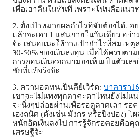
เพื่อเอาคืนในทันที เพราะโน่นคือแนว
2. ตั้งเป้าหมายผลกำไรที่จับต้องได้: อย
แล้วจะเอา 1 แสนภายในวันเดียว อย่างน
จ้ะ เสนอแนะให้วางเป้ากำไรที่สมเหตุ
30-50% ของเงินลงทุน เมื่อได้ครบตามเ
การถอนเงินออกมามองเห็นเป็นตัวเล
ชัยที่แท้จริงจ้ะ
3. ความอดทนเป็นคีย์เวิร์ด:
บาคาร่า1
เขาจะไม่แทงทุกตาค่ะตาไหนยังไม่แน่ใ
จะนิ่งๆปล่อยผ่านเพื่อรอดูลาดเลา รอคอ
เองถนัด (ดังเช่น มังกร หรือปิงปอง) โ
หนักอัดเงินลงไป การรู้จักรอคอยคือค
เศรษฐีจ้ะ