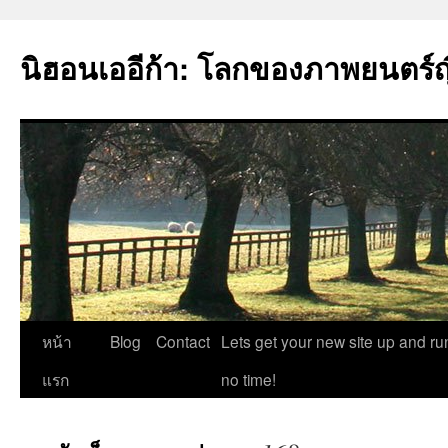
นิฮอนเออีก้า: โลกของภาพยนตร์ญี่
ข้าม
หน้า
Blog
Contact
Lets get your new site up and ru
ไป
แรก
no time!
ยัง