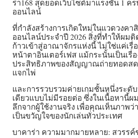
ร่า168 สุดยอดเว็บไซต์มาแรงชั้น 1 ค
ออนไลน์
ที่กำลังสร้างการเกิดใหม่ในแวดวงค
ออนไลน์ประจำปี 2026 สิ่งที่ทำให้ผมติด
ก้าวเข้าสู่อาณาจักรแห่งนี้ ไม่ใช่แค่เ
หน้าตาอินเตอร์เฟส แม้กระนั้นเป็นเรื
ประสิทธิภาพของสัญญาณถ่ายทอดสด
แจกไพ่
และการรวบรวมค่ายเกมชั้นหนึ่งระดับ
เดียวแบบไม่มีรอยต่อ ซึ่งในเนื้อหานี
ลึกจากผู้ใช้งานจริง เพื่อคุณเห็นภาพว่
เป็นขวัญใจของนักเล่นทั่วประเทศ
บาคาร่า ความมากมายหลาย: สวรรค์ข