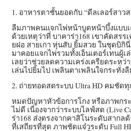
1. อาหารตาชั้นยอดกับ “ดีลเลอร์สาวส
ลืมภาพคนแจกไพ่หน้าบูดหน้าบึ้งแบบเ
ด้วยเหตุว่าที่ บาคาร่า168 เขาคัดสร
ยฝอ สายเกา หุ่นสับ ยิ้มสวย ในชุดบิกินี
มาคอยแจกไพ่รวมทั้งเอ็นเตอร์เทนผู้เล
เลยว่าช่วยลดความเคร่งเครียดระหว่าง
เล่นไปยิ้มไป เพลินตาเพลินใจกระทั่งล
2. ถ่ายทอดสดระบบ Ultra HD คมชัดทุก
หมดปัญหาหัวข้อการโกง หรือภาพกระต
ไม่ดี เนื่องจากว่าระบบไลฟ์สด (Live 
ร่า168 ส่งตรงจากคาสิโนระดับสากล
ที่เสถียรที่สุด ภาพชัดแจ๋วระดับ Full 