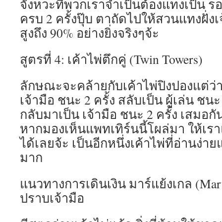
จังหวะที่พวกเราจำเป็นต้องแทงเป็น รอค
ครบ 2 ครั้งปุ๊บ ตาถัดไปให้สวนแทงฝั่ง
สูงถึง 90% อย่างยิ่งจริงๆจ้ะ
สูตรที่ 4: เค้าไพ่ตึกคู่ (Twin Towers)
ลักษณะจะคล้ายกับเค้าไพ่ปิงปองแต่ว่าจ
เจ้ามือ ชนะ 2 ครั้ง สลับเป็น ผู้เล่น ชนะ
กลับมาเป็น เจ้ามือ ชนะ 2 ครั้ง เสม
หากมองเห็นแพทเทิร์นนี้โผล่มา ให้เ
ได้เลยจ้ะ เป็นอีกหนึ่งเค้าไพ่ที่อ่านง
มาก
แนวทางการเดินเงิน มาร์แย้งเกล (Mart
ปราบเจ้ามือ