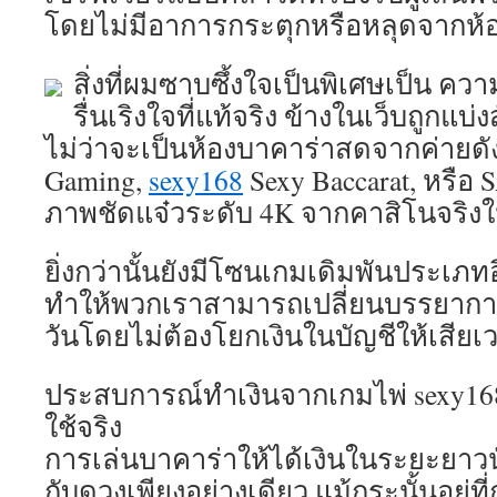
โดยไม่มีอาการกระตุกหรือหลุดจากห้
สิ่งที่ผมซาบซึ้งใจเป็นพิเศษเป็น ค
รื่นเริงใจที่แท้จริง ข้างในเว็บถูกแบ
ไม่ว่าจะเป็นห้องบาคาร่าสดจากค่ายดัง
Gaming,
sexy168
Sexy Baccarat, หรือ 
ภาพชัดแจ๋วระดับ 4K จากคาสิโนจริงใน
ยิ่งกว่านั้นยังมีโซนเกมเดิมพันประเภทอื
ทำให้พวกเราสามารถเปลี่ยนบรรยากา
วันโดยไม่ต้องโยกเงินในบัญชีให้เสียเ
ประสบการณ์ทำเงินจากเกมไพ่ sexy168 
ใช้จริง
การเล่นบาคาร่าให้ได้เงินในระยะยาวนั้
กับดวงเพียงอย่างเดียว แม้กระนั้นอยู่ที