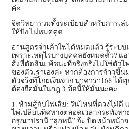
ค่ะ
จิตวิทยารวมทั้งระเบียบสำหรับการเล่
ให้ปัง ไม่หมดตูด
อ่านสูตรจำเค้าไพ่ได้หมดแล้ว รู้ระบบเด
เพราะเหตุไรบางบุคคลยังหมดตัว? แอบ
สิ่งที่ตัดสินแพ้ชนะที่จริงจริงไม่ใช่ตัวไ
ของตัวเราเองค่ะ หากต้องการก้าวขึ้น
ตัวจริงที่โกยเงินจาก บาคาร่า168 ได้ทุก
ต้องถือมั่นในกฎ 3 ข้อนี้ให้มั่นนะคะ
1. ห้ามสู้กับไพ่เสีย: วันไหนที่ดวงไม่ด
ไพ่เปลี่ยนทิศทางตลอดเวลากระทั่งท
กรุณาปรานี “ลุกหนี” จ้ะ ปิดหน้าหน้า
ของหวาน หรือแปลงห้องเล่น ห้ามคิ