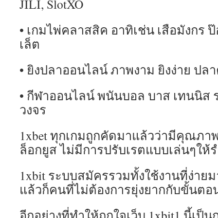
JILI, SlotXO
• เกมไพ่คลาสสิค อาทิเช่น เสือมังกร 
เล็ต
• ยิงปลาออนไลน์ ภาพงาม ยิงง่าย ปล
• กีฬาออนไลน์ พนันบอล บาส เทนนิส
วงจร
1xbet ทุกเกมถูกคัดมาแล้วว่ามีคุณภาพด
ล็อกยูส ไม่มีการปรับเรตแบบเล่นๆให
1xbit ระบบสมัครรวมทั้งใช้งานที่ง่าย
แล้วก็คนที่ไม่ต้องการยุ่งยากกับขั้นตอ
อีกอย่างที่ทำให้ถูกใจเว็บ 1xbit1 นี้เป็น