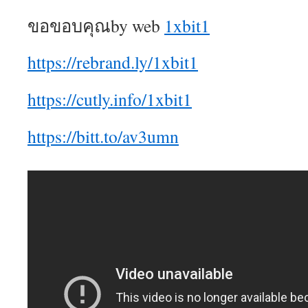
ขอขอบคุณby web
1xbit1
https://rebrand.ly/1xbit1
https://cutly.info/1xbit1
https://bitt.to/av3umn