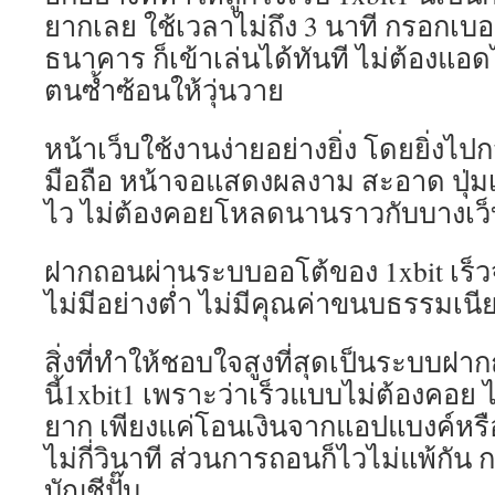
ยากเลย ใช้เวลาไม่ถึง 3 นาที กรอกเบอร์
ธนาคาร ก็เข้าเล่นได้ทันที ไม่ต้องแอดไ
ตนซ้ำซ้อนให้วุ่นวาย
หน้าเว็บใช้งานง่ายอย่างยิ่ง โดยยิ่งไปกว
มือถือ หน้าจอแสดงผลงาม สะอาด ปุ่มเ
ไว ไม่ต้องคอยโหลดนานราวกับบางเว็บไ
ฝากถอนผ่านระบบออโต้ของ 1xbit เร็วจ
ไม่มีอย่างต่ำ ไม่มีคุณค่าขนบธรรมเน
สิ่งที่ทำให้ชอบใจสูงที่สุดเป็นระบบฝ
นี้1xbit1 เพราะว่าเร็วแบบไม่ต้องคอย ไม
ยาก เพียงแค่โอนเงินจากแอปแบงค์หรื
ไม่กี่วินาที ส่วนการถอนก็ไวไม่แพ้กัน ก
บัญชีปั๊บ