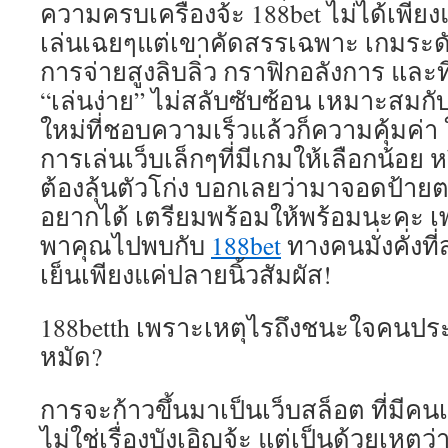
ความครบเครื่องจ้ะ 188bet ไม่ได้เพีย
เล่นเฉยๆแต่เขาคัดสรรเฉพาะ เกมระดับพ
การจ่ายสูงลิบลิ่ว กราฟิกอลังการ และท
“เล่นง่าย” ไม่สลับซับซ้อน เหมาะสมก
ใหม่ที่ชอบความเร็วแล้วก็ความคุ้มค่า ใค
การเล่นเว็บเล็กๆที่มีเกมให้เลือกน้อย 
ต้องลุ้นตัวโก่ง บอกเลยว่ามาจอดป้าย
อยากได้ เตรียมพร้อมให้พร้อมนะคะ 
พาคุณไปพบกับ
188bet
ทางคนมั่งคั่งที
เย็นเพียงแค่ปลายนิ้วสัมผัส!
188betth เพราะเหตุไรถึงชนะใจคนปร
หมัด?
การจะก้าวขึ้นมาเป็นเว็บสล็อต ที่มีคน
ไม่ใช่เรื่องบังเอิญจ้ะ แต่เป็นด้วยเหตุว่า