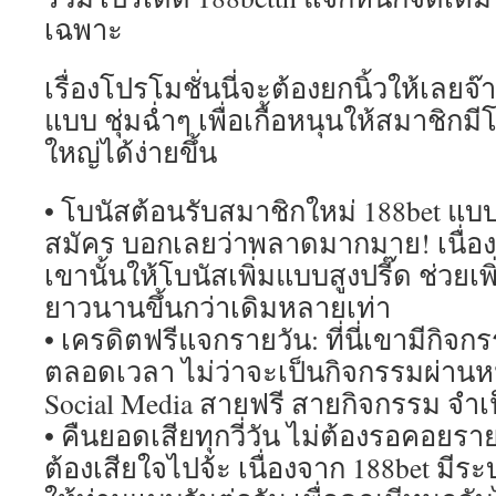
เฉพาะ
เรื่องโปรโมชั่นนี่จะต้องยกนิ้วให้เลยจ
แบบ ชุ่มฉ่ำๆ เพื่อเกื้อหนุนให้สมาชิกม
ใหญ่ได้ง่ายขึ้น
• โบนัสต้อนรับสมาชิกใหม่ 188bet แบบ
สมัคร บอกเลยว่าพลาดมากมาย! เนื่
เขานั้นให้โบนัสเพิ่มแบบสูงปรี๊ด ช่วยเพ
ยาวนานขึ้นกว่าเดิมหลายเท่า
• เครดิตฟรีแจกรายวัน: ที่นี่เขามีกิจกร
ตลอดเวลา ไม่ว่าจะเป็นกิจกรรมผ่านหน
Social Media สายฟรี สายกิจกรรม จำเป
• คืนยอดเสียทุกวี่วัน ไม่ต้องรอคอยราย
ต้องเสียใจไปจ้ะ เนื่องจาก 188bet มี