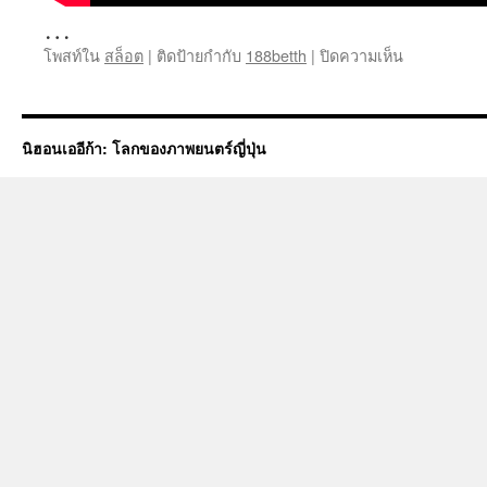
…
บน
โพสท์ใน
สล็อต
|
ติดป้ายกำกับ
188betth
|
ปิดความเห็น
สล็อต
24
MAY
2568
นิฮอนเออีก้า: โลกของภาพยนตร์ญี่ปุ่น
188betth
พี่
ใหญ่
เกม
คา
สิ
โน
ออนไลน์
slot168
เว็บ
ตรง
ทุน
น้อย
รับ
ล้าน