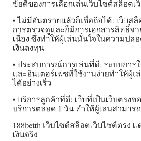
ข้อดีของการเลือกเล่นเว็บไซต์สล็อตเว
• ไม่มีอันตรายแล้วก็เชื่อถือได้: เว็บส
การตรวจดูและก็มีการเอกสารสิทธิ์จากห
เนื่อง ซึ่งทำให้ผู้เล่นมั่นใจในความป
เงินลงทุน
• ประสบการณ์การเล่นที่ดี: ระบบการใ
และอินเตอร์เฟซที่ใช้งานง่ายทำให้ผู้เ
ได้อย่างเร็ว
• บริการลูกค้าที่ดี: เว็บที่เป็นเว็บตร
บริการตลอด 1 วัน ทำให้ผู้เล่นสามารถ
188betth เว็บไซต์สล็อตเว็บไซต์ตรง แ
เงินจริง