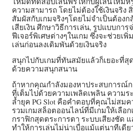
โหมดทดสอบเล่นฟรีให้กับผู้เล่นใหม่หรือ
ความสามารถ โดยไม่ต้องใช้เงินจริง สิ่งน
สัมผัสกับเกมจริงๆโดยไม่จำเป็นต้องกลุ
เสียเงิน ศึกษาวิธีการเล่น, รูปแบบการจ
ฟีเจอร์พิเศษต่างๆในเกม ซึ่งจะช่วยเพิ่ม
เล่นก่อนลงเดิมพันด้วยเงินจริง
สนุกไปกับเกมที่ทันสมัยแล้วก็เยอะที่สุด
ด้วยความสนุกสนาน
ถ้าหากคุณกำลังมองหาประสบการณ์ก
ที่เต็มไปด้วยความเพลิดเพลิน ความร
ล้ำยุค PG Slot คือคำตอบที่คุณไม่สมคว
รวมเกมสล็อตออนไลน์ที่มีเกมให้เลือกเ
กราฟิกสุดตระการตา ระบบเสียงชัด และก
ทำให้การเล่นไม่น่าเบื่อแม้แต่นาทีเดีย