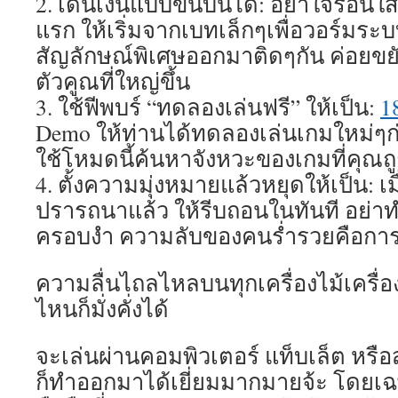
2. เดินเงินแบบขั้นบันได: อย่าใจร้อนใ
แรก ให้เริ่มจากเบทเล็กๆเพื่อวอร์มระบบ
สัญลักษณ์พิเศษออกมาติดๆกัน ค่อยขยั
ตัวคูณที่ใหญ่ขึ้น
3. ใช้ฟีพบร์ “ทดลองเล่นฟรี” ให้เป็น:
1
Demo ให้ท่านได้ทดลองเล่นเกมใหม่ๆก่
ใช้โหมดนี้ค้นหาจังหวะของเกมที่คุณถู
4. ตั้งความมุ่งหมายแล้วหยุดให้เป็น: เมื
ปรารถนาแล้ว ให้รีบถอนในทันที อย่า
ครอบงำ ความลับของคนร่ำรวยคือการรู้จ
ความลื่นไถลไหลบนทุกเครื่องไม้เครื่องมื
ไหนก็มั่งคั่งได้
จะเล่นผ่านคอมพิวเตอร์ แท็บเล็ต หรื
ก็ทำออกมาได้เยี่ยมมากมายจ้ะ โดยเฉ