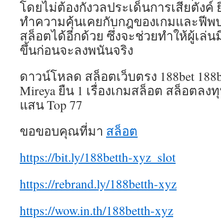
โดยไม่ต้องกังวลประเด็นการเสียตังค์ ย
ทำความคุ้นเคยกับกฎของเกมและฟีพบ
สล็อตได้อีกด้วย ซึ่งจะช่วยทำให้ผู้เล่
ขึ้นก่อนจะลงพนันจริง
ดาวน์โหลด สล็อตเว็บตรง 188bet 188be
Mireya ยืน 1 เรื่องเกมสล็อต สล็อตลง
แสน Top 77
ขอขอบคุณที่มา
สล็อต
https://bit.ly/188betth-xyz_slot
https://rebrand.ly/188betth-xyz
https://wow.in.th/188betth-xyz