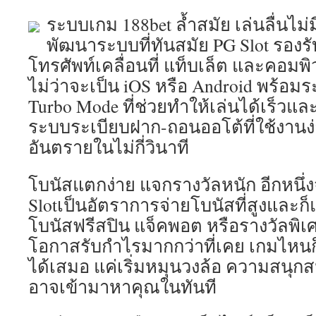
ระบบเกม 188bet ล้ำสมัย เล่นลื่นไม่
พัฒนาระบบที่ทันสมัย PG Slot รองรั
โทรศัพท์เคลื่อนที่ แท็บเล็ต และคอมพ
ไม่ว่าจะเป็น iOS หรือ Android พร้อมร
Turbo Mode ที่ช่วยทำให้เล่นได้เร็วและก
ระบบระเบียบฝาก-ถอนออโต้ที่ใช้งานง่า
อันตรายในไม่กี่วินาที
โบนัสแตกง่าย แจกรางวัลหนัก อีกหนึ่
Slotเป็นอัตราการจ่ายโบนัสที่สูงและก็
โบนัสฟรีสปิน แจ็คพอต หรือรางวัลพิเศษ
โอกาสรับกำไรมากกว่าที่เคย เกมไหนก็ม
ได้เสมอ แค่เริ่มหมุนวงล้อ ความสนุ
อาจเข้ามาหาคุณในทันที