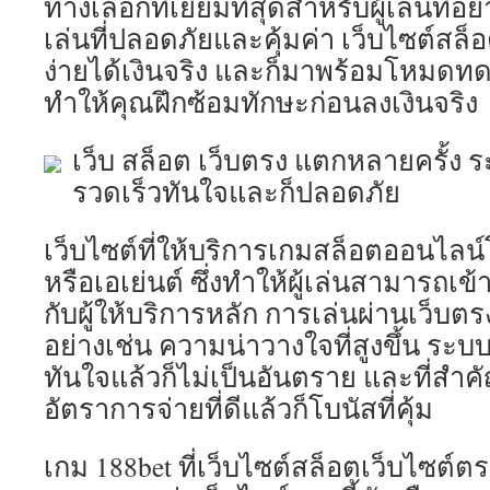
ทางเลือกที่เยี่ยมที่สุดสำหรับผู้เล่นท
ชั่ว
เล่นที่ปลอดภัยและคุ้มค่า เว็บไซต์สล็
16
JU
ง่ายได้เงินจริง และก็มาพร้อมโหมดทดส
256
ทำให้คุณฝึกซ้อมทักษะก่อนลงเงินจริง
เว็บ
แต
ง่าย
เว็บ สล็อต เว็บตรง แตกหลายครั้ง 
188
รวดเร็วทันใจและก็ปลอดภัย
cas
เว็บ
เปิด
เว็บไซต์ที่ให้บริการเกมสล็อตออนไลน
ใหม่
หรือเอเย่นต์ ซึ่งทำให้ผู้เล่นสามารถเ
เคร
ฟรี
กับผู้ให้บริการหลัก การเล่นผ่านเว็บ
Top
อย่างเช่น ความน่าวางใจที่สูงขึ้น ระบ
12
by
ทันใจแล้วก็ไม่เป็นอันตราย และที่สำคั
Sta
อัตราการจ่ายที่ดีแล้วก็โบนัสที่คุ้ม
เกม 188bet ที่เว็บไซต์สล็อตเว็บไซต์