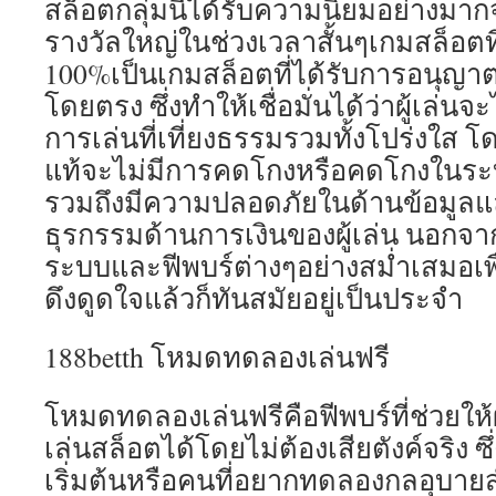
สล็อตกลุ่มนี้ได้รับความนิยมอย่างมาก
รางวัลใหญ่ในช่วงเวลาสั้นๆเกมสล็อตที่ม
100%เป็นเกมสล็อตที่ได้รับการอนุญาต
โดยตรง ซึ่งทำให้เชื่อมั่นได้ว่าผู้เล่
การเล่นที่เที่ยงธรรมรวมทั้งโปร่งใส โดย
แท้จะไม่มีการคดโกงหรือคดโกงในระ
รวมถึงมีความปลอดภัยในด้านข้อมูลแล
ธุรกรรมด้านการเงินของผู้เล่น นอกจาก
ระบบและฟีพบร์ต่างๆอย่างสม่ำเสมอเพ
ดึงดูดใจแล้วก็ทันสมัยอยู่เป็นประจำ
188betth โหมดทดลองเล่นฟรี
โหมดทดลองเล่นฟรีคือฟีพบร์ที่ช่วยให
เล่นสล็อตได้โดยไม่ต้องเสียตังค์จริง ซึ
เริ่มต้นหรือคนที่อยากทดลองกลอุบาย