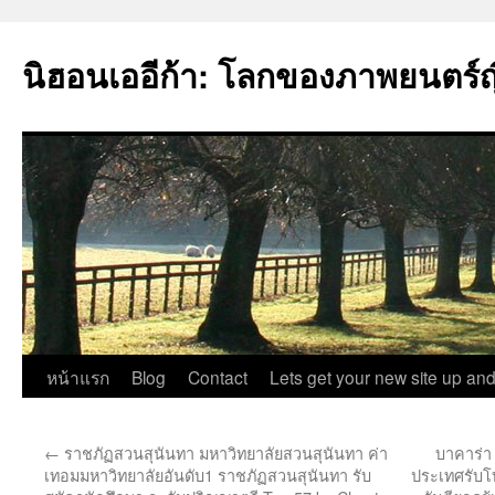
นิฮอนเออีก้า: โลกของภาพยนตร์ญี่
ข้าม
หน้าแรก
Blog
Contact
Lets get your new site up and
ไป
←
ราชภัฏสวนสุนันทา มหาวิทยาลัยสวนสุนันทา ค่า
บาคาร่า 
ยัง
เทอมมหาวิทยาลัยอันดับ1 ราชภัฏสวนสุนันทา รับ
ประเทศรับโบ