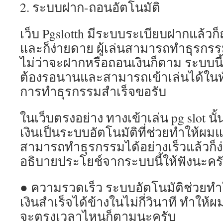
2. ระบบฝาก-ถอนอัตโนมัติ
เว็บ Pgslotth มีระบบระเบียบฝากแล้วก็ถ
และก็ง่ายดาย ผู้เล่นสามารถทำธุรกรร
ไม่ว่าจะฝากหรือถอนเงินก็ตาม ระบบนี้ช
ต้องรอนานและสามารถเข้าเล่นได้ใน
การทำธุรกรรมสำเร็จขอรับ
ในเว็บตรงอย่าง ทางเข้าเล่น pg slot น
เงินเป็นระบบอัตโนมัติที่ช่วยทำให้ผมแล
สามารถทำธุรกรรมได้อย่างเร็วแล้วก็
อธิบายประโยช์จากระบบนี้ให้ฟังนะคร
● ความรวดเร็ว ระบบอัตโนมัติช่วย
เงินสำเร็จได้ข้างในไม่กี่วินาที ทำให้
จะตรงเวลาไหนก็ตามนะครับ