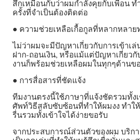
สึกเหมือนกับว่าผมกำลังคุยกับเพื่อน ท
ครั้งที่จำเป็นต้องติดต่อ
● ความช่วยเหลือเกื้อกูลที่หลากหลายทุ
ไม่ว่าผมจะมีปัญหาเกี่ยวกับการเข้าเล
ฝาก-ถอนเงิน, หรือแม้แต่ปัญหาเกี่ยวก
งานก็พร้อมช่วยเหลือผมในทุกๆด้านขอ
● การสื่อสารที่ชัดแจ้ง
ทีมงานตรงนี้ใช้ภาษาที่แจ้งชัดรวมทั้งเ
ศัพท์วิธีสลับซับซ้อนที่ทำให้ผมงง ทำใ
รื่นรวมทั้งเข้าใจได้ง่ายขอรับ
จากประสบการณ์ส่วนตัวของผม บริการลูก