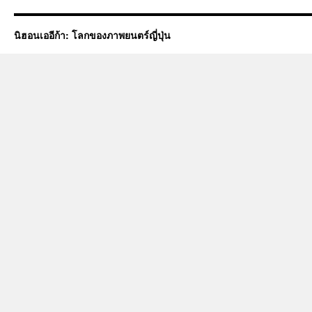
นิฮอนเออีก้า: โลกของภาพยนตร์ญี่ปุ่น