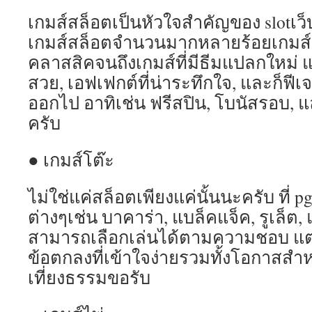
เกมส์สล็อตเป็นหัวใจสำคัญของ slotเว็
เกมส์สล็อตจำนวนมากหลายร้อยเกมส์ ตั้
คลาสสิคจนถึงเกมส์ที่มีธีมแปลกใหม่ แ
สวย, เอฟเฟกต์ที่น่าระทึกใจ, และก็ฟีเจ
ออกไป อาทิเช่น ฟรีสปิน, โบนัสรอบ,
ครับ
● เกมส์โต๊ะ
ไม่ใช่แค่สล็อตเพียงแค่นั้นนะครับ ที่ pg
ต่างๆเช่น บาคาร่า, แบล็คแจ็ค, รูเล็ต, แล
สามารถเลือกเล่นได้ตามความชอบ แต
ข้อตกลงที่เข้าใจง่ายรวมทั้งโอกาสสำห
เที่ยงธรรมขอรับ