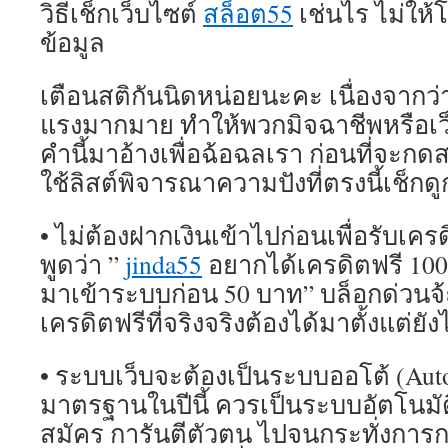
วิธีเช็กเว็บไซต์
สล็อต55
เช่นไร ไม่ให
ข้อมูล
เตือนสติกันนิดหน่อยนะคะ เนื่องจากว
แรงมากมาย ทำให้พวกมิจฉาชีพหรือเว
คำนี้มาอ้างเพื่อฉ้อฉลเรา ก่อนที่จะกด
ใช้ลิสต์พิจารณาความปังที่ตรงนี้เช็กดู
• ไม่ต้องฝากเงินเข้าไปก่อนเพื่อรับเค
พูดว่า ”
jinda55
อยากได้เครดิตฟรี 100
มาเข้าระบบก่อน 50 บาท” บล็อกด่วนจ้ะ!
เครดิตฟรีที่จริงจริงต้องได้มาตั้งแต่ยัง
• ระบบเว็บจะต้องเป็นระบบออโต้ (Auto
มาตรฐานในปีนี้ ควรเป็นระบบอัตโนมัติทั
สมัคร การันตีตัวตน ไปจนกระทั่งการก