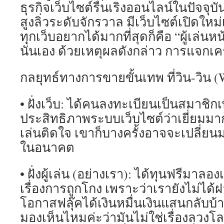
ธุรกิจเว็บไซต์รื่นเริงออนไลน์ในปัจจุบั
สูงลิ่วระดับจักรวาล มีเว็บไซต์เปิดใหม่เกื
ทุกเว็บอยากได้มากที่สุดก็คือ “ผู้เล่นหน
นั่นเอง ด้วยเหตุผลดังกล่าว การแจกเคร
กลยุทธ์ทางการขายขั้นเทพ ที่วิน-วิน (
• ฝั่งเว็บ: ได้คนลงทะเบียนเป็นสมาชิกเพ
ประสิทธิภาพระบบเว็บไซต์ว่าเยี่ยมมา
เล่นติดใจ เขาก็บางครั้งอาจจะเปลี่ย
ในอนาคต
• ฝั่งผู้เล่น (อย่างเรา): ได้ทุนฟรีมาล
เรื่องการถูกโกง เพราะว่าเรายังไม่ได้ฝ
โอกาสฟลุ๊คได้เงินหมื่นเงินแสนกลับบ
มองเห็นไหมค่ะว่ามันไม่ใช่เรื่องลวงโล