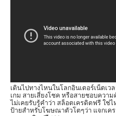
เดินไปทางไหนในโลกอินเตอร์เน็ตเวล
เกม สายเสี่ยงโชค หรือสายชอบความคุ
ไม่เคยรับรู้คำว่า สล็อตเครดิตฟรี ใช่ไ
ป้ายสำหรับโฆษณาตัวโตๆว่า แจกเครด