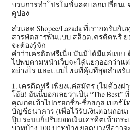
บวนการทำโปรโมชั่นลดแลกเปลี่ยนแ
คูปอง
ส่วนลด Shopee/Lazada ที่เรากดรับกันท
สารพัดสารพันแบบ สล็อตเครดิตฟรี ยอ
จะต้องรู้จัก
คำว่าเครดิตฟรีเนี่ย มันมิได้มีแค่แบ
ไปพบตามหน้าเว็บจะได้แยกออกว่าแต่
อย่างไร และแบบไหนที่คุ้มที่สุดสำหรั
1. เครดิตฟรี เพียงแค่สมัคร (ไม่ต้องฝา
โอ๊ย! อันนี้บอกเลยว่าเป็น “The Best” ท
คุณกดเข้าไปกรอกชื่อ-ชื่อสกุล เบอร์โท
บัญชีธนาคาร (เพื่อไว้รับเงินตอนถอน)
ปุ๊บ ระบบก็ปรับยอดเงินเครดิตเข้ากระ
บาทบ้าง 100 บาทบ้าง ยอดบางทีอาจจะไ