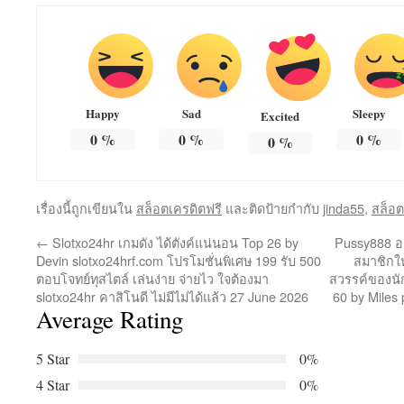
Happy
Sad
Sleepy
Excited
0
%
0
%
0
%
0
%
เรื่องนี้ถูกเขียนใน
สล็อตเครดิตฟรี
และติดป้ายกำกับ
jinda55
,
สล็อ
←
Slotxo24hr เกมดัง ได้ตังค์แน่นอน Top 26 by
Pussy888 อา
Devin slotxo24hrf.com โปรโมชั่นพิเศษ 199 รับ 500
สมาชิกให
ตอบโจทย์ทุสไตล์ เล่นง่าย จ่ายไว ใจต้องมา
สวรรค์ของนัก
slotxo24hr คาสิโนดี ไม่มีไม่ได้แล้ว 27 June 2026
60 by Miles
Average Rating
5 Star
0%
4 Star
0%