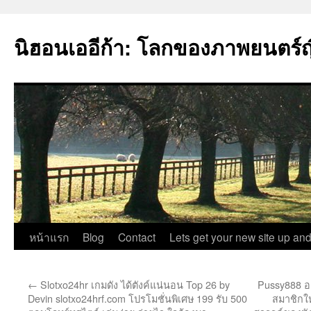
นิฮอนเออีก้า: โลกของภาพยนตร์ญี่
ข้าม
หน้าแรก
Blog
Contact
Lets get your new site up and
ไป
←
Slotxo24hr เกมดัง ได้ตังค์แน่นอน Top 26 by
Pussy888 อา
ยัง
Devin slotxo24hrf.com โปรโมชั่นพิเศษ 199 รับ 500
สมาชิกให