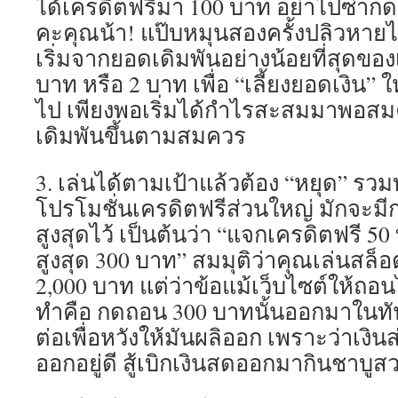
ได้เครดิตฟรีมา 100 บาท อย่าไปซ่าก
คะคุณน้า! แป๊บหมุนสองครั้งปลิวหาย
เริ่มจากยอดเดิมพันอย่างน้อยที่สุดของ
บาท หรือ 2 บาท เพื่อ “เลี้ยงยอดเงิน” ใ
ไป เพียงพอเริ่มได้กำไรสะสมมาพอส
เดิมพันขึ้นตามสมควร
3. เล่นได้ตามเป้าแล้วต้อง “หยุด” รวมท
โปรโมชั่นเครดิตฟรีส่วนใหญ่ มักจะ
สูงสุดไว้ เป็นต้นว่า “แจกเครดิตฟรี 5
สูงสุด 300 บาท” สมมุติว่าคุณเล่นสล
2,000 บาท แต่ว่าข้อแม้เว็บไซต์ให้ถอนได
ทำคือ กดถอน 300 บาทนั้นออกมาในทันท
ต่อเพื่อหวังให้มันผลิออก เพราะว่าเงิน
ออกอยู่ดี สู้เบิกเงินสดออกมากินชาบูส