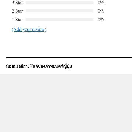
3 Star
0%
2 Star
0%
1 Star
0%
(Add your review)
นิฮอนเออีก้า: โลกของภาพยนตร์ญี่ปุ่น