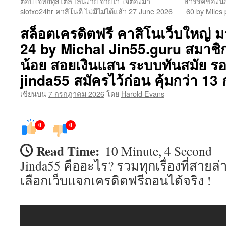
ตอบโจทย์ทุสไตล์ เล่นง่าย จ่ายไว ใจต้องมา
สวรรค์ของนัก
เนื้อหา
slotxo24hr คาสิโนดี ไม่มีไม่ได้แล้ว 27 June 2026
60 by Miles
สล็อตเครดิตฟรี คาสิโนเว็บใหญ่ 
24 by Michal Jin55.guru สมาชิก
น้อย สอยเงินแสน ระบบทันสมัย รอ
jinda55 สมัครไว้ก่อน คุ้มกว่า 1
เขียนบน
7 กรกฎาคม 2026
โดย
Harold Evans
0
0
Read Time:
10 Minute, 4 Second
Jinda55 คืออะไร? รวมทุกเรื่องที่สายล
เลือกเว็บแจกเครดิตฟรีถอนได้จริง !