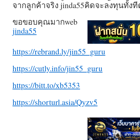
จากลูกค้าจริง jinda55คิดจะลงทุนทั้งทีต้อ
ขอขอบคุณมากweb
jinda55
https://rebrand.ly/jin55_guru
https://cutly.info/jin55_guru
https://bitt.to/xb5353
https://shorturl.asia/Qyzv5