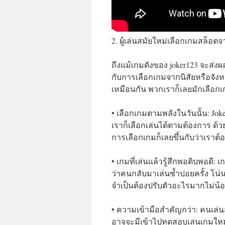
2. ผู้เล่นสมัยใหม่เลือกเกมสล็อ
ถึงแม้เกมดังของ joker123 จะส่งผล
กับการเลือกเกมจากนิสัยหรือจังห
เหมือนกัน พวกเราก็เลยมักเลือกเ
• เลือกเกมตามพลังในวันนั้น: Jok
เราก็เลือกเล่นได้ตามต้องการ ด้
การเลือกเกมก็เลยขึ้นกับว่าเราต
• เกมที่เล่นแล้วรู้สึกพอดิบพอด
ว่าคนกลับมาเล่นซ้ำบ่อยครั้ง โน่
จำเป็นต้องปรับตัวอะไรมากไม่น้อย
• ความเข้ามือสำคัญกว่า: คนเล
อาจจะมีเข้าไปทดสอบเล่นเกมใหม่บ้