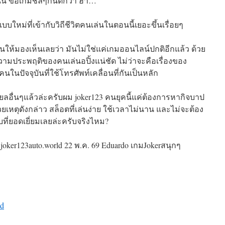
น ขอเกมชิลๆกันดีกว่า ฮ่า…
ใหม่ที่เข้ากับวิถีชีวิตคนเล่นในตอนนี้เยอะขึ้นเรื่อยๆ
อนให้มองเห็นเลยว่า มันไม่ใช่แค่เกมออนไลน์ปกติอีกแล้ว ด้วย
ก็ความประพฤติของคนเล่นอปิ้งแน่ชัด ไม่ว่าจะคือเรื่องของ
ในปัจจุบันที่ใช้โทรศัพท์เคลื่อนที่กันเป็นหลัก
ลอื่นๆแล้วล่ะครับผม joker123 คนยุคนี้แค่ต้องการหากิจบาป
วยเหตุดังกล่าว สล็อตที่เล่นง่าย ใช้เวลาไม่นาน และไม่จะต้อง
ที่ยอดเยี่ยมเลยล่ะครับจริงไหม?
oker123auto.world 22 พ.ค. 69 Eduardo เกมJokerสนุกๆ
ld