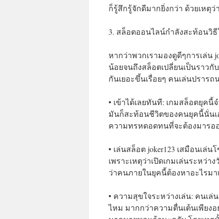
ก็รู้สึกรู้จักดีมากยิ่งกว่า ด้วยเหต
3. สล็อตออนไลน์กำลังสะท้อนวิธีใ
หากว่าพวกเรามองดูดีๆการเล่น jo
น้อยจนถึงสล็อตเปลี่ยนเป็นราวกั
กันเยอะขึ้นเรื่อยๆ คนเล่นปรารถ
• เข้าได้เลยทันที: เกมสล็อตยุคนี
มันก็สะท้อนชีวิตของคนยุคนี้นั่นเ
ความทรหดอดทนที่จะต้องมารออะ
• เล่นสล็อต joker123 เสมือนเล่น
เพราะเหตุว่าเปิดเกมเล่นระหว่างว
ว่าคนภายในยุคนี้ต้องหาอะไรมาเ
• ความสุขใจระหว่างเล่น: คนเล่นส
ไหม มากกว่าความตื่นเต้นเพียงอย่า