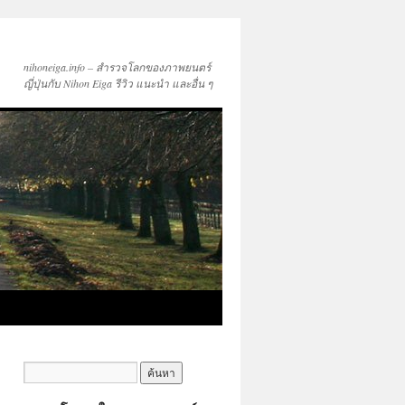
nihoneiga.info – สำรวจโลกของภาพยนตร์
ญี่ปุ่นกับ Nihon Eiga รีวิว แนะนำ และอื่น ๆ