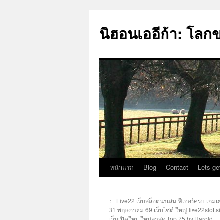
นิฮอนเออีก้า: โลก
หน้าแรก
Blog
Contact
Lets ge
ข้าม
ไป
←
Live22 เว็บสล็อตน่าเล่น ฟีเจอร์ครบ เกมเ
ยัง
31 พฤษภาคม 69 เว็บไซต์ ใหญ่ live22slot.s
เว็บเปิดใหม่ ใหม่ล่าสุด Top 75 by Harold