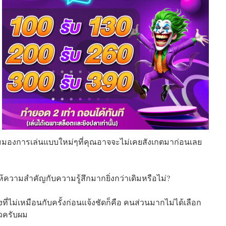
ดมุมมองการเล่นแบบใหม่ๆที่คุณอาจจะไม่เคยสังเกตมาก่อนเลย
ห้ความสำคัญกับความรู้สึกมากยิ่งกว่าเดิมหรือไม่?
่งที่ไม่เหมือนกับครั้งก่อนแจ้งชัดก็คือ คนส่วนมากไม่ได้เลือก
วครับผม