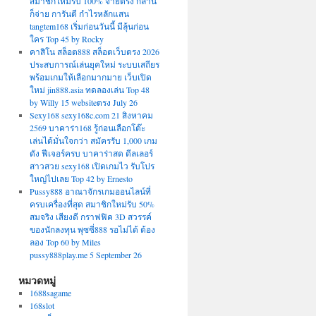
สมาชิกใหม่รับ 100% จ่ายตรง กี่ล้าน
ก็จ่าย การันตี กำไรหลักแสน
tangtem168 เริ่มก่อนวันนี้ มีลุ้นก่อน
ใคร Top 45 by Rocky
คาสิโน สล็อต888 สล็อตเว็บตรง 2026
ประสบการณ์เล่นยุคใหม่ ระบบเสถียร
พร้อมเกมให้เลือกมากมาย เว็บเปิด
ใหม่ jin888.asia ทดลองเล่น Top 48
by Willy 15 websiteตรง July 26
Sexy168 sexy168c.com 21 สิงหาคม
2569 บาคาร่า168 รู้ก่อนเลือกโต๊ะ
เล่นได้มั่นใจกว่า สมัครรับ 1,000 เกม
ดัง ฟีเจอร์ครบ บาคาร่าสด ดีลเลอร์
สาวสวย sexy168 เปิดเกมไว รับโปร
ใหญ่ไปเลย Top 42 by Ernesto
Pussy888 อาณาจักรเกมออนไลน์ที่
ครบเครื่องที่สุด สมาชิกใหม่รับ 50%
สมจริง เสียงดี กราฟฟิค 3D สวรรค์
ของนักลงทุน พุซซี่888 รอไม่ได้ ต้อง
ลอง Top 60 by Miles
pussy888play.me 5 September 26
หมวดหมู่
1688sagame
168slot