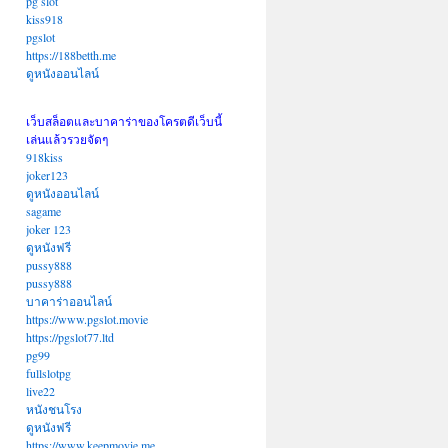
pg slot
kiss918
pgslot
https://188betth.me
ดูหนังออนไลน์
เว็บสล็อตและบาคาร่าของโครตดีเว็บนี้
เล่นแล้วรวยจัดๆ
918kiss
joker123
ดูหนังออนไลน์
sagame
joker 123
ดูหนังฟรี
pussy888
pussy888
บาคาร่าออนไลน์
https://www.pgslot.movie
https://pgslot77.ltd
pg99
fullslotpg
live22
หนังชนโรง
ดูหนังฟรี
https://www.keepmovie.me