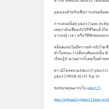
มากมายพอแล้วนะครับ โดยเหตุนั้
มุมมองสำหรับเพื่อการเล่นสล็อตแบบ
การเล่นสล็อต joker123auto สะท้
เหตุว่ามันเชื่อมกับวิถีชีวิตแล้ว
อารมณ์ เวลา หรือวิธีพักผ่อนของคน
สล็อตแทบไม่มีความต่างกับโซเชีย
ทำในขณะว่างสั้นๆเพียงแค่นั้น ด้
เรียนรู้จำนวนมากก็เลยเป็นคำตอบ
ดาวน์โหลดเกมJoker123 joker123 j
joker123WEB SLOT Top 16
ขอขอบคุณมากเว็บ
joker123
https://rebrand.ly/joker123auto-wor