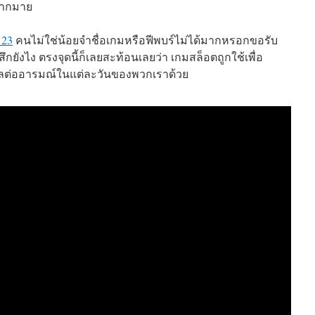
มากมาย
123
คนไม่ใช่น้อยจำชื่อเกมหรือฟีพบร์ไม่ได้มากหรอกขอรับ
สึกยังไง ตรงจุดนี้ก็เลยสะท้อนเลยว่า เกมสล็อตถูกใช้เพื่อ
มีผลต่ออารมณ์ในแต่ละวันของพวกเราด้วย