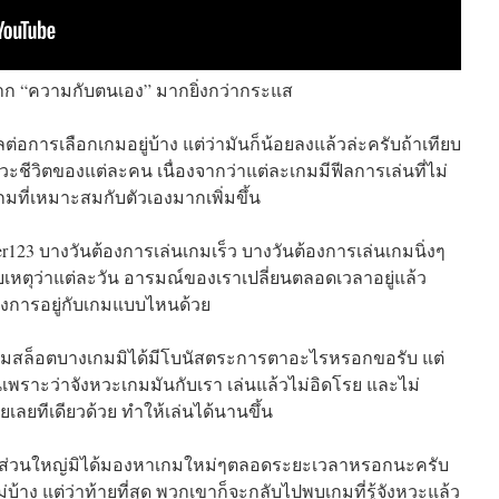
ตจาก “ความกับตนเอง” มากยิ่งกว่ากระแส
ต่อการเลือกเกมอยู่บ้าง แต่ว่ามันก็น้อยลงแล้วล่ะครับถ้าเทียบ
วะชีวิตของแต่ละคน เนื่องจากว่าแต่ละเกมมีฟีลการเล่นที่ไม่
กมที่เหมาะสมกับตัวเองมากเพิ่มขึ้น
er123 บางวันต้องการเล่นเกมเร็ว บางวันต้องการเล่นเกมนิ่งๆ
วยเหตุว่าแต่ละวัน อารมณ์ของเราเปลี่ยนตลอดเวลาอยู่แล้ว
้องการอยู่กับเกมแบบไหนด้วย
ี: เกมสล็อตบางเกมมิได้มีโบนัสตระการตาอะไรหรอกขอรับ แต่
นเพราะว่าจังหวะเกมมันกับเรา เล่นแล้วไม่อิดโรย และไม่
เลยทีเดียวด้วย ทำให้เล่นได้นานขึ้น
่นส่วนใหญ่มิได้มองหาเกมใหม่ๆตลอดระยะเวลาหรอกนะครับ
าง แต่ว่าท้ายที่สุด พวกเขาก็จะกลับไปพบเกมที่รู้จังหวะแล้ว