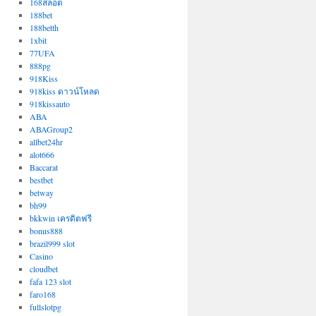
168สล็อต
188bet
188betth
1xbit
77UFA
888pg
918Kiss
918kiss ดาวน์โหลด
918kissauto
ABA
ABAGroup2
allbet24hr
alot666
Baccarat
bestbet
betway
bh99
bkkwin เครดิตฟรี
bonus888
brazil999 slot
Casino
cloudbet
fafa 123 slot
faro168
fullslotpg