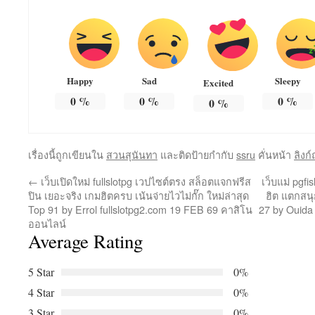
Happy
Sad
Sleepy
Excited
0
%
0
%
0
%
0
%
เรื่องนี้ถูกเขียนใน
สวนสุนันทา
และติดป้ายกำกับ
ssru
คั่นหน้า
ลิงก
←
เว็บเปิดใหม่ fullslotpg เวปไซต์ตรง สล็อตแจกฟรีส
เว็บแม่ pgf
ปิน เยอะจริง เกมฮิตครบ เน้นจ่ายไวไม่กั๊ก ใหม่ล่าสุด
ฮิต แตกสนุ
Top 91 by Errol fullslotpg2.com 19 FEB 69 คาสิโน
27 by Ouida 
ออนไลน์
Average Rating
5 Star
0%
4 Star
0%
3 Star
0%