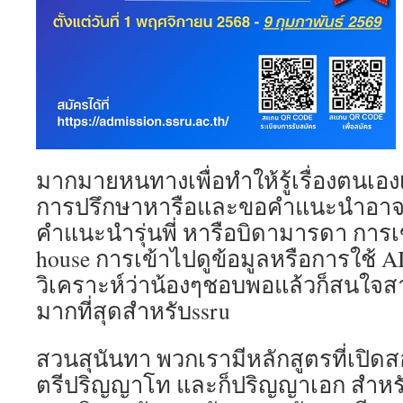
มากมายหนทางเพื่อทำให้รู้เรื่องตนเองเย
การปรึกษาหารือและขอคำแนะนำอาจ
คำแนะนำรุ่นพี่ หารือบิดามารดา การเ
house การเข้าไปดูข้อมูลหรือการใช้ 
วิเคราะห์ว่าน้องๆชอบพอแล้วก็สนใจ
มากที่สุดสำหรับssru
สวนสุนันทา พวกเรามีหลักสูตรที่เปิ
ตรีปริญญาโท และก็ปริญญาเอก สำหรั