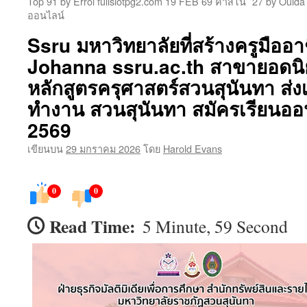
Top 91 by Errol fullslotpg2.com 19 FEB 69 คาสิโน
27 by Ouida 
เนื้อหา
ออนไลน์
Ssru มหาวิทยาลัยที่สร้างครูมืออ
Johanna ssru.ac.th สาขายอดนิ
หลักสูตรครุศาสตร์สวนสุนันทา ส่
ทำงาน สวนสุนันทา สมัครเรียนออ
2569
เขียนบน
29 มกราคม 2026
โดย
Harold Evans
0
0
Read Time:
5 Minute, 59 Second