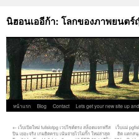
นิฮอนเออีก้า: โลกของภาพยนตร์ญี่
ข้าม
หน้าแรก
Blog
Contact
Lets get your new site up and
ไป
←
เว็บเปิดใหม่ fullslotpg เวปไซต์ตรง สล็อตแจกฟรีส
เว็บแม่ pgf
ยัง
ปิน เยอะจริง เกมฮิตครบ เน้นจ่ายไวไม่กั๊ก ใหม่ล่าสุด
ฮิต แตกสนุ