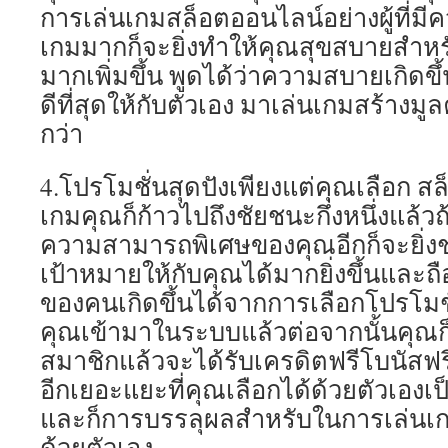
การเล่นเกมสล็อตออนไลน์อย่างผู้ที่มีค
เกมมากก็จะยิ่งทำให้คุณสุขสบายสำหรั
มากเพิ่มขึ้น พูดได้ว่าความสบายเกิดขึ้
ดีที่สุดให้กับตัวเอง มาเล่นเกมสร้างมูล
กว่า
4.โปรโมชั่นสุดปังเพียงแต่คุณเลือก สล
เกมคุณก็ก้าวไปถึงชัยชนะกึ่งหนึ่งแล้
ความสามารถพิเศษของคุณอีกก็จะยิ่งช
เป้าหมายให้กับคุณได้มากยิ่งขึ้นและ
ของคนเกิดขึ้นได้จากการเลือกโปรโมชั่นท
คุณเข้ามาในระบบแล้วต่อจากนั้นคุณก
สมาชิกแล้วจะได้รับเครดิตฟรีโบนัสฟรี
อีกเยอะแยะที่คุณเลือกได้ด้วยตัวเองเป
และก็การบรรลุผลสำหรับในการเล่นเกม
ด้วยตัวเอง