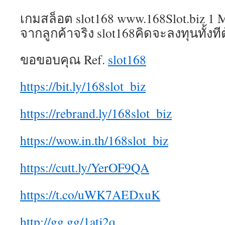
เกมสล็อต slot168 www.168Slot.biz 1 M
จากลูกค้าจริง slot168คิดจะลงทุนทั้งทีต้อ
ขอขอบคุณ Ref.
slot168
https://bit.ly/168slot_biz
https://rebrand.ly/168slot_biz
https://wow.in.th/168slot_biz
https://cutt.ly/YerOF9QA
https://t.co/uWK7AEDxuK
http://gg.gg/1atj2q