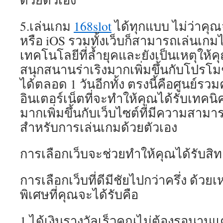
5.เล่นเกม
168slot
ได้ทุกแบบ ไม่ว่าคุณ
หรือ iOS รวมทั้งเว็บก็สามารถเล่นเกม
เทคโนโลยีที่ล้ำยุคและยังเป็นเหตุให้
สนุกสนานร่าเริงมากเพิ่มขึ้นกับโปรโมชั
ได้ตลอด 1 วันอีกทั้ง ตรงนี้คือศูนย์ร
อินเตอร์เน็ตที่จะทำให้คุณได้รับเทคนิ
มากเพิ่มขึ้นกับเว็บไซต์ที่มีความสามา
สำหรับการเล่นเกมด้วยตัวเอง
การเลือกเว็บจะช่วยทำให้คุณได้รับสิท
การเลือกเว็บที่ดีมีชัยไปกว่าครึ่ง ด้วย
พิเศษที่คุณจะได้รับคือ
1.ได้เงินรางวัลเร็วคุณไม่ต้องรอนานแ