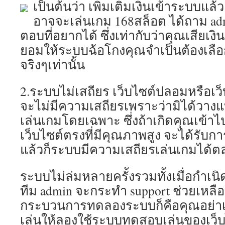
เป็นต้นว่า เพิ่มเติมเงินเข้าระบบแล้ว
อาจจะเล่นเกม 168สล็อต ได้ถาม adm
ตอบที่อยากได้ ซึ่งเท่ากับว่าคุณเสียเง
ยอมให้ระบบฉ้อโกงคุณจำเป็นต้องเลือก
จริงๆเท่านั้น
2.ระบบไม่เสถียร เว็บไซต์ปลอมหรือเว
จะไม่มีความเสถียรเพราะว่ามิได้วางแ
เล่นเกมโดยเฉพาะ ซึ่งถ้าเกิดคุณเข้าไป
เว็บไซต์ตรงที่มีคุณภาพสูง จะได้รับก
แล้วก็ระบบมีความเสถียรเล่นเกมได้ตล
ระบบไม่ล่มหลายครั้งรวมทั้งเมื่อกำเนิ
ทีม admin จะกระทำ support ช่วยเหลือ
กระบวนการทดลองระบบก็คือคุณอย่าเพิ
เล่นให้ลองใช้ระบบทดสอบเล่นของเว็บไ