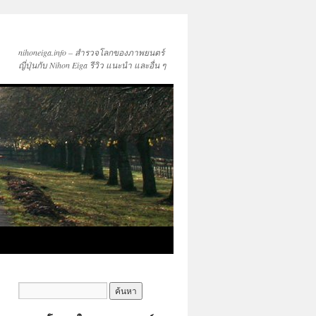
nihoneiga.info – สำรวจโลกของภาพยนตร์
ญี่ปุ่นกับ Nihon Eiga รีวิว แนะนำ และอื่น ๆ