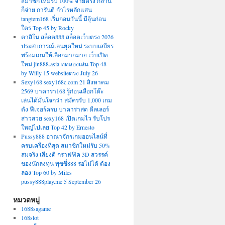
สมาชิกใหม่รับ 100% จ่ายตรง กี่ล้าน
ก็จ่าย การันตี กำไรหลักแสน
tangtem168 เริ่มก่อนวันนี้ มีลุ้นก่อน
ใคร Top 45 by Rocky
คาสิโน สล็อต888 สล็อตเว็บตรง 2026
ประสบการณ์เล่นยุคใหม่ ระบบเสถียร
พร้อมเกมให้เลือกมากมาย เว็บเปิด
ใหม่ jin888.asia ทดลองเล่น Top 48
by Willy 15 websiteตรง July 26
Sexy168 sexy168c.com 21 สิงหาคม
2569 บาคาร่า168 รู้ก่อนเลือกโต๊ะ
เล่นได้มั่นใจกว่า สมัครรับ 1,000 เกม
ดัง ฟีเจอร์ครบ บาคาร่าสด ดีลเลอร์
สาวสวย sexy168 เปิดเกมไว รับโปร
ใหญ่ไปเลย Top 42 by Ernesto
Pussy888 อาณาจักรเกมออนไลน์ที่
ครบเครื่องที่สุด สมาชิกใหม่รับ 50%
สมจริง เสียงดี กราฟฟิค 3D สวรรค์
ของนักลงทุน พุซซี่888 รอไม่ได้ ต้อง
ลอง Top 60 by Miles
pussy888play.me 5 September 26
หมวดหมู่
1688sagame
168slot