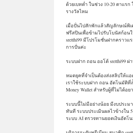
ด้วยเบทต่ำ ในช่วง 10-20 ตาแรก ใ
รางวัลไหม
เมื่อปั่นไปสักพักแล้วสัญลักษณ์
ฟรีสปินเพื่อข้ามไปรับโบนัสก้อนใ
sretthi99 มีโปรโมชั่นฝากคราวแรก
การปั่นค่ะ
ระบบฝาก ถอน ออโต้ sretthi99 ผ่า
หมดยุคที่จำเป็นต้องส่งสลิปให้แอ
เราใช้ระบบฝาก ถอน อัตโนมัติที่ล
Money Wallet สำหรับผู้ที่ไม่ได้
ระบบนี้ไม่มีอย่างน้อย มีงบประ
ทันที ระบบประเมินผลไวข้างใน 5-1
ระบบ AI ตรวจทานยอดเงินอัตโนมัติ
บริการระดับพรีเมียม สมาชิก sr