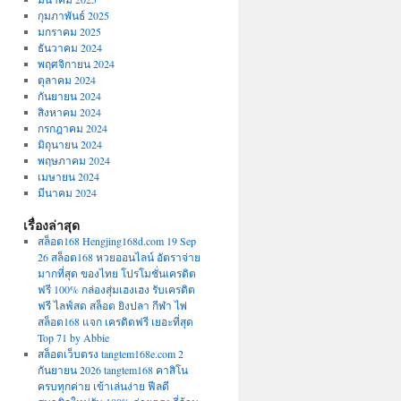
กุมภาพันธ์ 2025
มกราคม 2025
ธันวาคม 2024
พฤศจิกายน 2024
ตุลาคม 2024
กันยายน 2024
สิงหาคม 2024
กรกฎาคม 2024
มิถุนายน 2024
พฤษภาคม 2024
เมษายน 2024
มีนาคม 2024
เรื่องล่าสุด
สล็อต168 Hengjing168d.com 19 Sep
26 สล็อต168 หวยออนไลน์ อัตราจ่าย
มากที่สุด ของไทย โปรโมชั่นเครดิต
ฟรี 100% กล่องสุ่มเฮงเฮง รับเครดิต
ฟรี ไลฟ์สด สล็อต ยิงปลา กีฬา ไพ่
สล็อต168 แจก เครดิตฟรี เยอะที่สุด
Top 71 by Abbie
สล็อตเว็บตรง tangtem168e.com 2
กันยายน 2026 tangtem168 คาสิโน
ครบทุกค่าย เข้าเล่นง่าย ฟีลดี