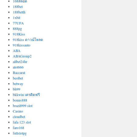
168สล็อต
188bet
188betth
1xbit
77UFA
888pg
918Kiss
918kiss ดาวน์โหลด
918kissauto
ABA
ABAGroup2
allbet24hr
alot666
Baccarat
bestbet
betway
bh99
bkkwin เครดิตฟรี
bonus888
brazil999 slot
Casino
cloudbet
fafa 123 slot
faro168
fullslotpg