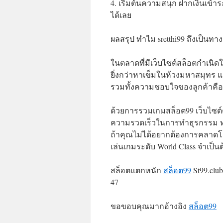
4. เริ่มต้นความสนุก ฝากเงินเข้า
ได้เลย
ผลสรุป ทำไม sretthi99 ถึงเป็นทางเลื
ในตลาดที่มีเว็บไซต์สล็อตกำเนิดใ
ยิ่งกว่าหาเข็มในห้วงมหาสมุทร แต่
รวมทั้งความชอบใจของลูกค้าคือ
ด้วยการรวมเกมสล็อต99 เว็บไซต์ต
ความรวดเร็วในการทำธุรกรรม ทำใ
ถ้าคุณไม่ได้อยากต้องการคลาด
เล่นเกมระดับ World Class จำเป็นต้
สล็อตแตกหนัก
สล็อต99
St99.clu
47
ขอขอบคุณมากอ้างอิง
สล็อต99