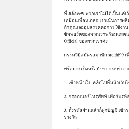
ที่ สล็อต99 พวกเราไม่ได้เป็นแค่
เหมือนเพื่อนเกลอ เราเน้นการผลิต
ถ้าคุณเจออุปสรรคต่อการใช้งาน ไ
ซัพพอร์ตของพวกเราพร้อมแสตนบ
Official ของพวกเราค่ะ
กรรมวิธีสมัครสมาชิก sretthi99 เ
พร้อมจะเริ่มหรือยังขา กระทำตาม
1. เข้าหน้าเว็บ คลิกไปที่หน้าเว็
2. กรอกเบอร์โทรศัพท์ เพื่อรับรห
3. ตั้งรหัสผ่านแล้วก็ผูกบัญชี เ
รางวัล