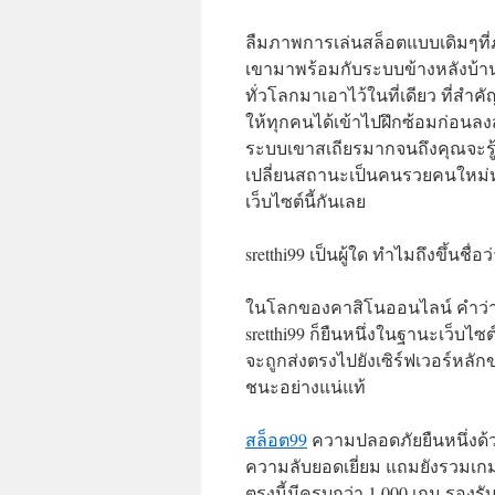
ลืมภาพการเล่นสล็อตแบบเดิมๆที่ภ
เขามาพร้อมกับระบบข้างหลังบ้าน
ทั่วโลกมาเอาไว้ในที่เดียว ที่ส
ให้ทุกคนได้เข้าไปฝึกซ้อมก่อนลง
ระบบเขาสเถียรมากจนถึงคุณจะรู้สึก
เปลี่ยนสถานะเป็นคนรวยคนใหม่ห
เว็บไซต์นี้กันเลย
sretthi99 เป็นผู้ใด ทำไมถึงขึ้นชื่อว
ในโลกของคาสิโนออนไลน์ คำว่าเ
sretthi99 ก็ยืนหนึ่งในฐานะเว็บไซ
จะถูกส่งตรงไปยังเซิร์ฟเวอร์หลั
ชนะอย่างแน่แท้
สล็อต99
ความปลอดภัยยืนหนึ่งด้ว
ความลับยอดเยี่ยม แถมยังรวมเกมม
ตรงนี้มีครบกว่า 1,000 เกม รองร