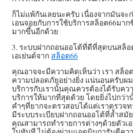
ก็ไม่แพ้กันเลยนะครับ เนื่องจากมันจะ
เอนจอยกับการใช้บริการสล็อต66มากขึ้
มากขึ้นอีกด้วย
3. ระบบฝากถอนออโต้ที่ดีที่สุดบนสล็อ
เอเย่นต์จาก
สล็อต66
คุณอาจจะมีความคิดเห็นว่า เรา สล็อต6
ความปลอดภัยอย่างยิ่ง แน่นอนครับผมว
บริการกับเรานั้นคุณควรต้องได้รับค
บริการให้มากที่สุดด้วย โดยยิ่งไปกว่าน
คำๆที่ยากจะตรวสอบได้แต่เราตรวจท
มีระบบระเบียบฝากถอนออโต้ที่ล้ำสมัย
คุณสามารถทำรายการต่างๆด้วยตัวเอง
ในทันที ไม่ต้องผ่านแอดมินการันตีคว