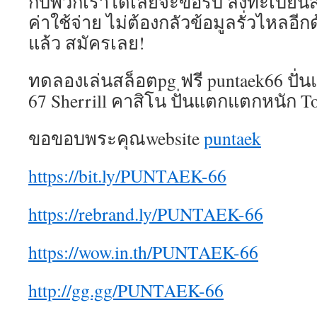
กับพวกเราได้เลยจ๊ะขอรับ ลงทะเบียนส
ค่าใช้จ่าย ไม่ต้องกลัวข้อมูลรั่วไหลอ
แล้ว สมัครเลย!
ทดลองเล่นสล็อตpg ฟรี puntaek66 ปั
67 Sherrill คาสิโน ปั่นแตกแตกหนัก T
ขอขอบพระคุณwebsite
puntaek
https://bit.ly/PUNTAEK-66
https://rebrand.ly/PUNTAEK-66
https://wow.in.th/PUNTAEK-66
http://gg.gg/PUNTAEK-66