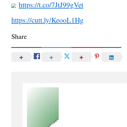
https://t.co/7JtJ99gVet
https://cutt.ly/KeooL1Hg
Share