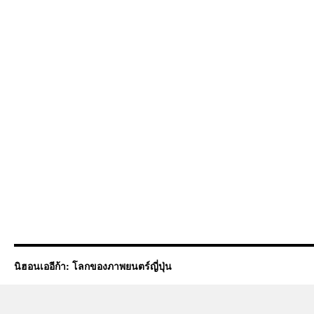
นิฮอนเออีก้า: โลกของภาพยนตร์ญี่ปุ่น