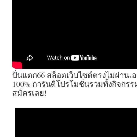
ปั่นแตก66 สล็อตเว็บไซต์ตรงไม่ผ่านเอเ
100% การันตีโปรโมชั่นรวมทั้งกิจก
สมัครเลย!