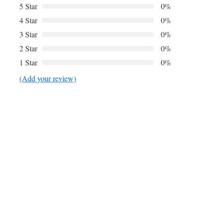
5 Star
0%
4 Star
0%
3 Star
0%
2 Star
0%
1 Star
0%
(Add your review)