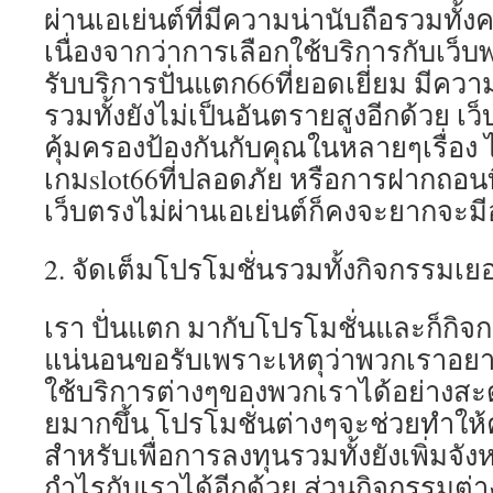
ผ่านเอเย่นต์ที่มีความน่านับถือรวมทั้
เนื่องจากว่าการเลือกใช้บริการกับเว็บ
รับบริการปั่นแตก66ที่ยอดเยี่ยม มีความ
รวมทั้งยังไม่เป็นอันตรายสูงอีกด้วย 
คุ้มครองป้องกันกับคุณในหลายๆเรื่อง 
เกมslot66ที่ปลอดภัย หรือการฝากถอนที
เว็บตรงไม่ผ่านเอเย่นต์ก็คงจะยากจะมี
2. จัดเต็มโปรโมชั่นรวมทั้งกิจกรรมเ
เรา ปั่นแตก มากับโปรโมชั่นและก็ก
แน่นอนขอรับเพราะเหตุว่าพวกเราอย
ใช้บริการต่างๆของพวกเราได้อย่างสะ
ยมากขึ้น โปรโมชั่นต่างๆจะช่วยทำใ
สำหรับเพื่อการลงทุนรวมทั้งยังเพิ่มจั
กำไรกับเราได้อีกด้วย ส่วนกิจกรรมต่า