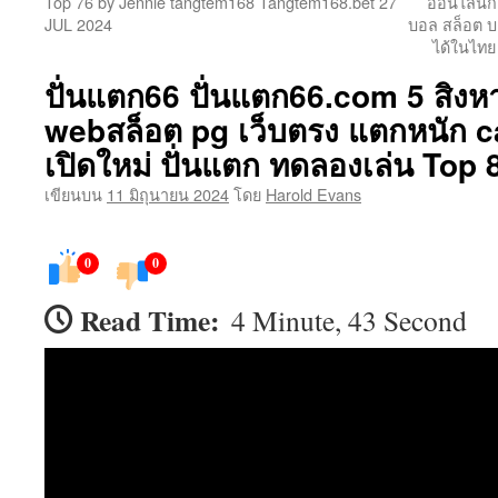
Top 76 by Jennie tangtem168 Tangtem168.bet 27
ออนไลน์กำ
เนื้อหา
JUL 2024
บอล สล็อต บา
ได้ในไทย
ปั่นแตก66 ปั่นแตก66.com 5 สิง
webสล็อต pg เว็บตรง แตกหนัก c
เปิดใหม่ ปั่นแตก ทดลองเล่น Top 
เขียนบน
11 มิถุนายน 2024
โดย
Harold Evans
0
0
Read Time:
4 Minute, 43 Second