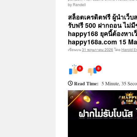
เนื้อหา
by Randell
สล็อตเครดิตฟรี ผู้นำเว็บ
รับฟรี 500 ฝากถอน ไม่มีข
happy168 ยุคนี้ต้องหาเ
happy168a.com 15 Ma
เขียนบน
31 พฤษภาคม 2026
โดย
Harold E
0
0
Read Time:
5 Minute, 35 Sec