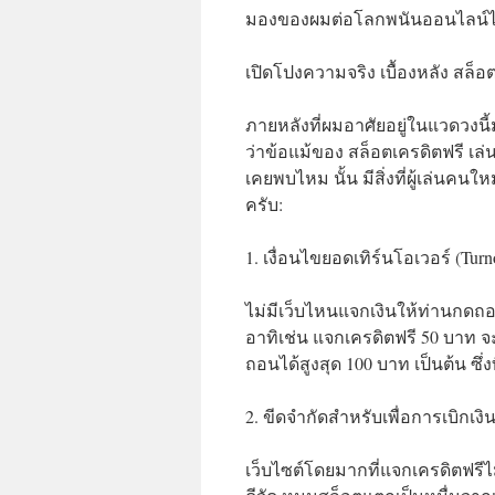
มองของผมต่อโลกพนันออนไลน์ไปชั
เปิดโปงความจริง เบื้องหลัง สล็อ
ภายหลังที่ผมอาศัยอยู่ในแวดวงนี้
ว่าข้อแม้ของ สล็อตเครดิตฟรี เล่น
เคยพบไหม นั้น มีสิ่งที่ผู้เล่นคนใ
ครับ:
1. เงื่อนไขยอดเทิร์นโอเวอร์ (Turn
ไม่มีเว็บไหนแจกเงินให้ท่านกดถอน
อาทิเช่น แจกเครดิตฟรี 50 บาท จ
ถอนได้สูงสุด 100 บาท เป็นต้น ซึ่
2. ขีดจำกัดสำหรับเพื่อการเบิกเงิ
เว็บไซต์โดยมากที่แจกเครดิตฟรีไ