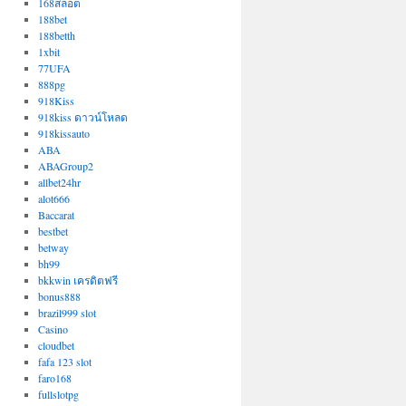
168สล็อต
188bet
188betth
1xbit
77UFA
888pg
918Kiss
918kiss ดาวน์โหลด
918kissauto
ABA
ABAGroup2
allbet24hr
alot666
Baccarat
bestbet
betway
bh99
bkkwin เครดิตฟรี
bonus888
brazil999 slot
Casino
cloudbet
fafa 123 slot
faro168
fullslotpg