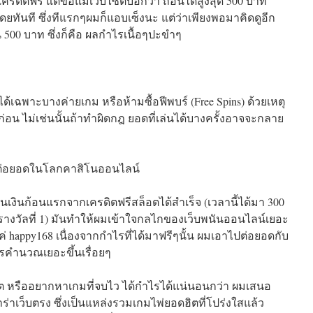
ครดิตฟรี แต่ข้อแม้เว็บไซต์บอกว่า ถอนได้สูงสุด 500 บาท
์โดยทันที ซึ่งทีแรกๆผมก็แอบเซ็งนะ แต่ว่าเพียงพอมาคิดดูอีก
น 500 บาท ซึ่งก็คือ ผลกำไรเนื้อๆปะขำๆ
้เฉพาะบางค่ายเกม หรือห้ามซื้อฟีพบร์ (Free Spins) ด้วยเหตุ
ดีก่อน ไม่เช่นนั้นถ้าทำผิดกฎ ยอดที่เล่นได้บางครั้งอาจจะกลาย
ารต่อยอดในโลกคาสิโนออนไลน์
งินก้อนแรกจากเครดิตฟรีสล็อตได้สำเร็จ (เวลานี้ได้มา 300
รางวัลที่ 1) มันทำให้ผมเข้าใจกลไกของเว็บพนันออนไลน์เยอะ
ยงแค่ happy168 เนื่องจากกำไรที่ได้มาฟรีๆนั้น ผมเอาไปต่อยอดกับ
ารคำนวณเยอะขึ้นเรื่อยๆ
ล็อต หรืออยากหาเกมที่จบไว ได้กำไรได้แน่นอนกว่า ผมเสนอ
่าเว็บตรง ซึ่งเป็นแหล่งรวมเกมไพ่ยอดฮิตที่โปร่งใสแล้ว