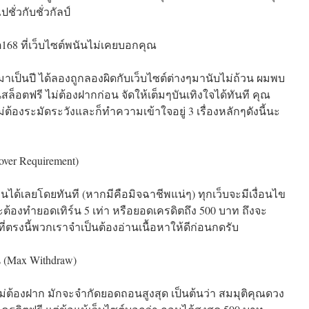
่วกับชั่วกัลป์
ต168 ที่เว็บไซต์พนันไม่เคยบอกคุณ
มาเป็นปี ได้ลองถูกลองผิดกับเว็บไซต์ต่างๆมานับไม่ถ้วน ผมพบ
สล็อตฟรี ไม่ต้องฝากก่อน จัดให้เต็มๆบันเทิงใจได้ทันที คุณ
หม่ต้องระมัดระวังและก็ทำความเข้าใจอยู่ 3 เรื่องหลักๆดังนี้นะ
over Requirement)
ได้เลยโดยทันที (หากมีคือมิจฉาชีพแน่ๆ) ทุกเว็บจะมีเงื่อนไข
ะต้องทำยอดเทิร์น 5 เท่า หรือยอดเครดิตถึง 500 บาท ถึงจะ
งที่ตรงนี้พวกเราจำเป็นต้องอ่านเนื้อหาให้ดีก่อนกดรับ
น (Max Withdraw)
ม่ต้องฝาก มักจะจำกัดยอดถอนสูงสุด เป็นต้นว่า สมมุติคุณดวง