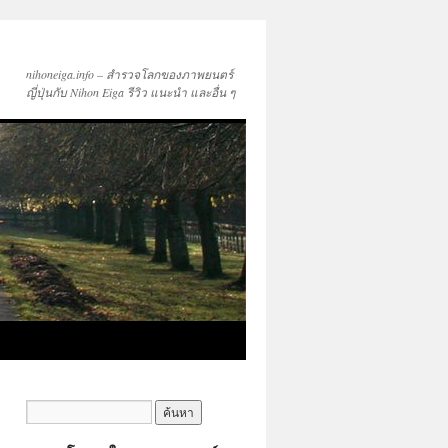
nihoneiga.info – สำรวจโลกของภาพยนตร์
ญี่ปุ่นกับ Nihon Eiga รีวิว แนะนำ และอื่น ๆ