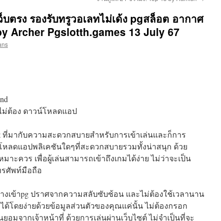
ว็บตรง รองรับทรูวอเลทไม่เด้ง pgสล็อต อากาศ
1 by Archer Pgslotth.games 13 July 67
ans
ond
 ไม่ต้อง ดาวน์โหลดแอป
t ที่มากับความสะดวกสบายสำหรับการเข้าเล่นและก็การ
น์โหลดแอปพลิเคชันใดๆที่สะดวกสบายรวมทั้งน่าสนุก ด้วย
าะควร เพื่อผู้เล่นสามารถเข้าถึงเกมได้ง่าย ไม่ว่าจะเป็น
รศัพท์มือถือ
างเข้าpg ปราศจากความสลับซับซ้อน และไม่ต้องใช้เวลานาน
โดยง่ายด้วยข้อมูลส่วนตัวของคุณแค่นั้น ไม่ต้องกรอก
ยอมจากเจ้าหน้าที่ ด้วยการเล่นผ่านเว็บไซต์ ไม่จำเป็นที่จะ