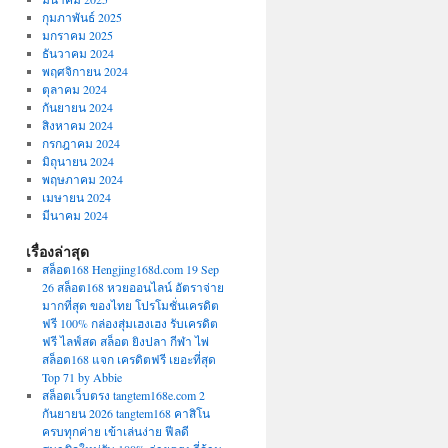
กุมภาพันธ์ 2025
มกราคม 2025
ธันวาคม 2024
พฤศจิกายน 2024
ตุลาคม 2024
กันยายน 2024
สิงหาคม 2024
กรกฎาคม 2024
มิถุนายน 2024
พฤษภาคม 2024
เมษายน 2024
มีนาคม 2024
เรื่องล่าสุด
สล็อต168 Hengjing168d.com 19 Sep
26 สล็อต168 หวยออนไลน์ อัตราจ่าย
มากที่สุด ของไทย โปรโมชั่นเครดิต
ฟรี 100% กล่องสุ่มเฮงเฮง รับเครดิต
ฟรี ไลฟ์สด สล็อต ยิงปลา กีฬา ไพ่
สล็อต168 แจก เครดิตฟรี เยอะที่สุด
Top 71 by Abbie
สล็อตเว็บตรง tangtem168e.com 2
กันยายน 2026 tangtem168 คาสิโน
ครบทุกค่าย เข้าเล่นง่าย ฟีลดี