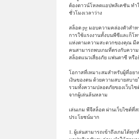
ต้องดาวน์โหลดแอปพลิเคชัน ทำให
ชั่วโมงเวลาว่าง
สล็อต pg มอบความคล่องตัวสำหรั
การใช้แรงงานทั้งบนพีซีและก็โทร
แห่งตามความสะดวกของคุณ มีคว
คนสามารถพบเกมที่ตรงกับความพึ
สล็อตแนวเสี่ยงภัย แฟนตาซี หรือ
โอกาสที่เหมาะสมสำหรับผู้ที่อยาก
เงินของตน ด้วยความสบายสบายใ
รวมทั้งความปลอดภัยของเว็บไซต์
จากผู้เล่นล้นหลาม
เล่นเกม พีจีสล็อต ผ่านเว็บไซต์ท
ประโยชน์มาก
1. ผู้เล่นสามารถเข้าถึงเกมได้ทุกท