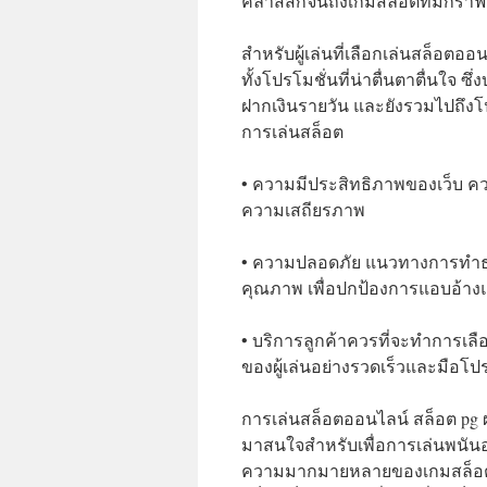
คลาสสิกจนถึงเกมสล็อตที่มีกราฟิกส
สำหรับผู้เล่นที่เลือกเล่นสล็อต
ทั้งโปรโมชั่นที่น่าตื่นตาตื่นใจ 
ฝากเงินรายวัน และยังรวมไปถึงโปร
การเล่นสล็อต
• ความมีประสิทธิภาพของเว็บ ควรที
ความเสถียรภาพ
• ความปลอดภัย แนวทางการทำธุ
คุณภาพ เพื่อปกป้องการแอบอ้าง
• บริการลูกค้าควรที่จะทำการเลือ
ของผู้เล่นอย่างรวดเร็วและมือโป
การเล่นสล็อตออนไลน์ สล็อต pg ผ่
มาสนใจสำหรับเพื่อการเล่นพนั
ความมากมายหลายของเกมสล็อต รวมท