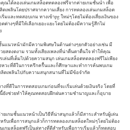
คุณได้ลองเล่นเกมสล็อตทดลองฟรีจากค่ายเกมชั้นนำ เพื่อ
ลิดเพลินโดยปราศจากความเสี่ยง การทดลองเล่นเกมสล็อต
ารเริ่มและทดสอบเกม ทางเข้าpg ใหม่ๆโดยไม่ต้องเสี่ยงเงินของ
ตต่างๆที่มีให้เลือกเยอะแยะโดยไม่ต้องมีความรู้สึกไม่
ย
นแนวหน้ามักมีความพิเศษในด้านต่างๆยกตัวอย่างเช่น มี
ี่สวยสดงดงาม รวมทั้งเสียงเพลงที่น่าตื่นตาตื่นใจ ทำให้คุณ
่นที่เต็มไปด้วยความสนุก เล่นเกมสล็อตทดลองฟรีไม่เพียง
จังหวะที่ดีในการครึกครื้นและก็ศึกษาและทำการค้นพบเกม
ลิดเพลินไปกับความสนุกสนานที่ไม่มีข้อจำกัด
ที่ดีในการทดสอบเกมก่อนที่จะเริ่มเล่นด้วยเงินจริง โดยที่
กว่านี้ยังช่วยทำให้คุณทดสอบฝึกฝนความชำนาญและก็อุบาย
กมชั้นแนวหน้าเป็นวิธีที่น่าสนุกแล้วก็มีสาระสำหรับผู้เล่น
สำหรับเพื่อการสนุกแล้วก็การทดลองเกมสล็อตใหม่ๆโดยไม่ต้อง
เกมสล็อตฟรีเป็นลู่ทางที่ดีสำหรับเพื่อการเริ่มแล้วก็ทดสอบ