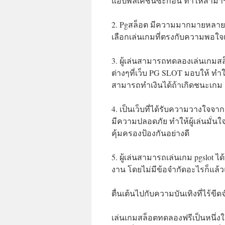
แอปพลิเคชันซะก่อน ทำให้สามารถ
2. Pgสล็อต มีความมากมายหลายในเ
เลือกเล่นเกมที่ตรงกับความพอใจ
3. ผู้เล่นสามารถทดลองเล่นเกมสล
ต่างๆที่เว็บ PG SLOT มอบให้ ทำ
สามารถทำเงินได้ถ้าเกิดชนะเกม
4. เป็นเว็บที่ได้รับความวางใจจา
มีความปลอดภัย ทำให้ผู้เล่นมั่นใ
คุ้มครองป้องกันอย่างดี
5. ผู้เล่นสามารถเล่นเกม pgslot ไ
งาน โดยไม่มีข้อจำกัดอะไรก็แล้วแ
ตื่นเต้นไปกับความบันเทิงที่ไร้ข
เล่นเกมสล็อตทดลองฟรีเป็นหนึ่ง