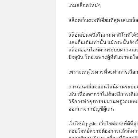
เกมสล็อตใหม่ๆ
สล็อตเว็บตรงที่เยี่ยมที่สุด เล่
สล็อตเป็นหนึ่งในเกมคาสิโนที่ได้
และตื่นเต้นเท่านั้น แม้กระนั้นย
สล็อตออนไลน์ผ่านระบบฝาก-ถอนผ่
ปัจจุบัน โดยเฉพาะผู้ที่หันมาพอ
เพราะเหตุไรควรที่จะทำการเลื
การเล่นสล็อตออนไลน์ผ่านระบบฝา
เล่น เนื่องจากว่าไม่ต้องมีการเด
วิธีการทำธุรกรรมผ่านทรูวอเลทเ
ออกมาจากบัญชีผู้เล่น
เว็บไซต์ pgslot เว็บไซต์ตรงที่ด
ตอบโจทย์ความต้องการแล้วก็ความช