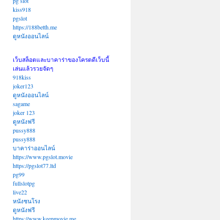
pg slot
kiss918
pgslot
https://188betth.me
ดูหนังออนไลน์
เว็บสล็อตและบาคาร่าของโครตดีเว็บนี้
เล่นแล้วรวยจัดๆ
918kiss
joker123
ดูหนังออนไลน์
sagame
joker 123
ดูหนังฟรี
pussy888
pussy888
บาคาร่าออนไลน์
https://www.pgslot.movie
https://pgslot77.ltd
pg99
fullslotpg
live22
หนังชนโรง
ดูหนังฟรี
https://www.keepmovie.me