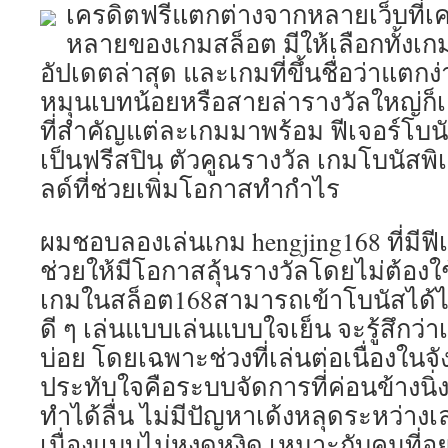
เครดิตฟรีแตกต่างจากหลายเว็บที่
หลายของเกมสล็อต มีให้เลือกทั้งเ
อัปเดตล่าสุด และเกมที่ขึ้นชื่อว่าแตกง
หมุนเบทน้อยหรือสายล่ารางวัลใหญ่ก็เ
ที่สำคัญแต่ละเกมมาพร้อม ฟีเจอร์โบน
เป็นฟรีสปิน ตัวคูณรางวัล เกมโบนัสพิ
ลด์ที่ช่วยเพิ่มโอกาสทำกำไร
ผมชอบลองเล่นเกม hengjing168 ที่มีฟี
ช่วยให้มีโอกาสลุ้นรางวัลโดยไม่ต้องใ
เกมในสล็อต168สามารถเข้าโบนัสได้ไ
ดี ๆ เล่นแบบเล่นแบบใจเย็น จะรู้สึกว่
บ่อย โดยเฉพาะช่วงที่เล่นต่อเนื่องในจ
ประทับใจคือระบบจัดการที่ค่อนข้างนิ
ทำได้ลื่น ไม่มีปัญหาเด้งหลุดระหว่างเล
เนื่องแบบไม่หงุดหงิด เหมาะกับคนที่