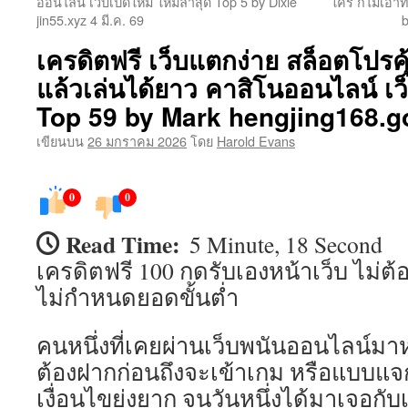
ออนไลน์ เว็บเปิดใหม่ ใหม่ล่าสุด Top 5 by Dixie
ใคร ก็ไม่เอ้า
เนื้อหา
jin55.xyz 4 มี.ค. 69
b
เครดิตฟรี เว็บแตกง่าย สล็อตโปรคุ
แล้วเล่นได้ยาว คาสิโนออนไลน์ เว็
Top 59 by Mark hengjing168.g
เขียนบน
26 มกราคม 2026
โดย
Harold Evans
0
0
Read Time:
5 Minute, 18 Second
เครดิตฟรี 100 กดรับเองหน้าเว็บ ไม่ต
ไม่กำหนดยอดขั้นต่ำ
คนหนึ่งที่เคยผ่านเว็บพนันออนไลน์มา
ต้องฝากก่อนถึงจะเข้าเกม หรือแบบแจก
เงื่อนไขยุ่งยาก จนวันหนึ่งได้มาเจอกับเ