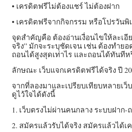
• เครดิตฟรีไม่ต้องแชร์ ไม่ต้องฝาก
• เครดิตฟรีจากกิจกรรม หรือโปรวันพิ
จุดสำคัญคือ ต้องอ่านเงื่อนไขให้ละเอีย
จริง” มักจะระบุชัดเจน เช่น ต้องทำยอดเ
ถอนได้สูงสุดเท่าไร และถอนได้ทันทีหร
ลักษณะ เว็บแจกเครดิตฟรีได้จริง ปี 2
จากที่ลองมาและเปรียบเทียบหลายเว็บ 
ดูไว้ใจได้ดังนี้
1. เว็บตรงไม่ผ่านคนกลาง ระบบฝาก
2. สมัครแล้วรับได้จริง สมัครแล้วได้เค