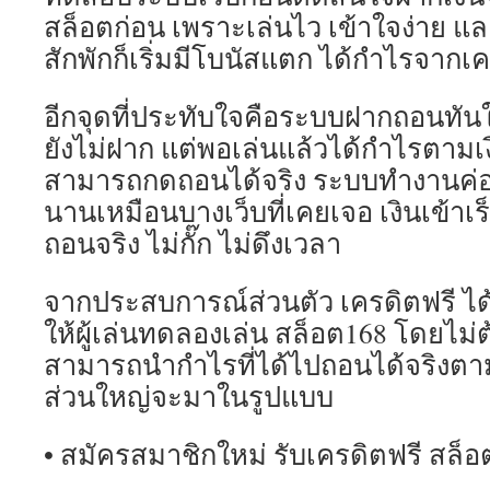
สล็อตก่อน เพราะเล่นไว เข้าใจง่าย แล
สักพักก็เริ่มมีโบนัสแตก ได้กำไรจากเค
อีกจุดที่ประทับใจคือระบบฝากถอนทัน
ยังไม่ฝาก แต่พอเล่นแล้วได้กำไรตามเง
สามารถกดถอนได้จริง ระบบทำงานค่อนข
นานเหมือนบางเว็บที่เคยเจอ เงินเข้าเร็ว 
ถอนจริง ไม่กั๊ก ไม่ดึงเวลา
จากประสบการณ์ส่วนตัว เครดิตฟรี ได้จร
ให้ผู้เล่นทดลองเล่น สล็อต168 โดยไม่
สามารถนำกำไรที่ได้ไปถอนได้จริงตาม
ส่วนใหญ่จะมาในรูปแบบ
• สมัครสมาชิกใหม่ รับเครดิตฟรี สล็