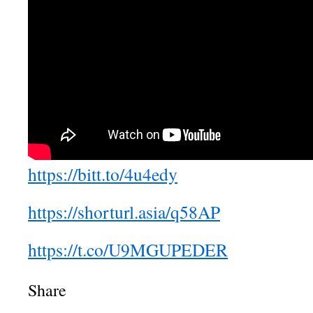
https://bitt.to/4u4edy
https://shorturl.asia/q58AP
https://t.co/U9MGUPEDER
Share