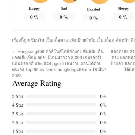
Happy
Sad
Sleepy
Excited
0
%
0
%
0
%
0
%
เรื่องนี้ถูกเขียนใน
เว็บสล็อต
และติดป้ายกำกับ
เว็บสล็อต
คั่นหน้า
ลิ
←
Hongkong456 คาสิโนสไตล์ฮ่องกง ทันสมัย คืน
สล็อต168 21 
ยอดเสียเพื่อน 50% มีเกมมากว่า 3,000 เกมรองรับ
ตรง แจกหนักท
แอนดรอยด์ และ IOS pgslot เล่นง่าย ถอนได้ด้วย
ยิงปลา สล็อต
ตนเอง Top 90 by Denis hongkong456.me 18 มีนา
ได้แล
2025
Average Rating
5 Star
0%
4 Star
0%
3 Star
0%
2 Star
0%
1 Star
0%