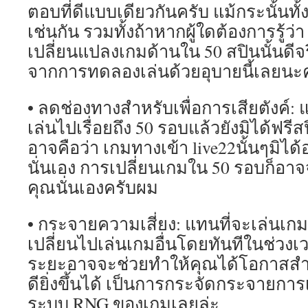
ตอบที่ดีแบบเดียวกันครับ แม้กระนั้นทั้งนี
เช่นกัน รวมทั้งถ้าหากผู้ใดต้องการรู้ว่
เปลี่ยนแปลงเกมด้านใน 50 สปินนั้นดีจริง
จากการทดลองเล่นด้วยอุบายนี้เลยนะ
• ลดช่องทางสำหรับเพื่อการเสียตังค์:
เล่นไปเรื่อยถึง 50 รอบแล้วยังมิได้ฟรี
อาจคือว่า เกมทางเข้า live22นั้นๆมิได
นั่นเอง การเปลี่ยนเกมใน 50 รอบก็อาจจะ
คุณนั่นเองครับผม
• กระจายความเสี่ยง: แทนที่จะเล่นเ
เปลี่ยนไปเล่นเกมอื่นโดยทันทีในช่วงเว
ระยะอาจจะช่วยทำให้คุณได้โอกาสสำห
ดียิ่งขึ้นได้ เป็นการกระจัดกระจายการ
ระบบ RNG ของเกมเลยล่ะ