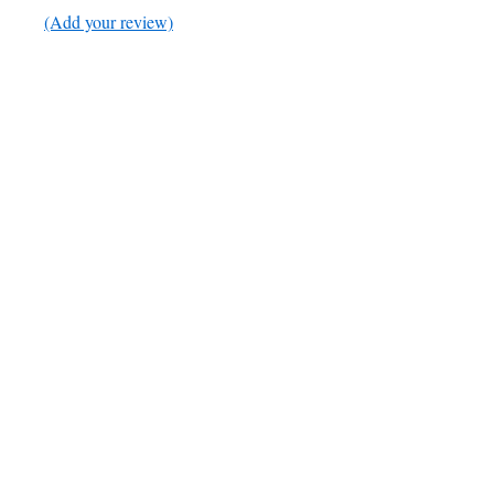
(Add your review)