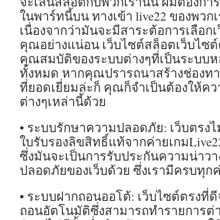
จะเล่นสล็อตกับพวกเรานั้น ผมต้องก
ในพาร์ทนี้บน ทางเข้า live22 ของพวก
เนื่องจากว่ามันจะมีสาระต้อการเลือกเ
คุณอย่างแน่อน เว็บไซต์สล็อตเว็บไซต์
คุณสมบัติของระบบต่างๆที่เป็นระบบหลัก
ทั้งหมด หากคุณปรารถนาสร้างช่องท
ที่ยอดเยี่ยมล่ะก็ คุณก็จำเป็นต้องให
ต่างๆเหล่านี้ด้วย
• ระบบรักษาความปลอดภัย: เว็บตรงไม่
ใบรับรองลิขสิทธิ์แท้จากค่ายเกมLive22
ซึ่งมันจะเป็นการรับประกันความน่าว
ปลอดภัยของเว็บด้วย ซึ่งเรามีครบทุก
• ระบบฝากถอนออโต้: เว็บไซต์ตรงที่
ถอนอัตโนมัติซึ่งสามารถทำรายการต่าง