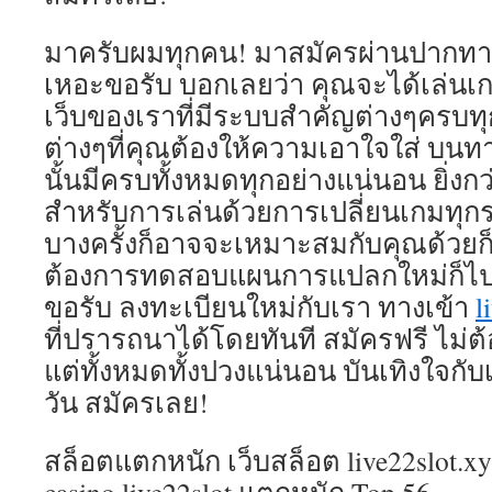
มาครับผมทุกคน! มาสมัครผ่านปากทางเข
เหอะขอรับ บอกเลยว่า คุณจะได้เล่น
เว็บของเราที่มีระบบสำคัญต่างๆครบท
ต่างๆที่คุณต้องให้ความเอาใจใส่ บนทาง
นั้นมีครบทั้งหมดทุกอย่างแน่นอน ยิ่งกว
สำหรับการเล่นด้วยการเปลี่ยนเกมทุก
บางครั้งก็อาจจะเหมาะสมกับคุณด้วยก็
ต้องการทดสอบแผนการแปลกใหม่ก็ไป
ขอรับ ลงทะเบียนใหม่กับเรา ทางเข้า
l
ที่ปรารถนาได้โดยทันที สมัครฟรี ไม่ต้
แต่ทั้งหมดทั้งปวงแน่นอน บันเทิงใจกับเ
วัน สมัครเลย!
สล็อตแตกหนัก เว็บสล็อต live22slot.x