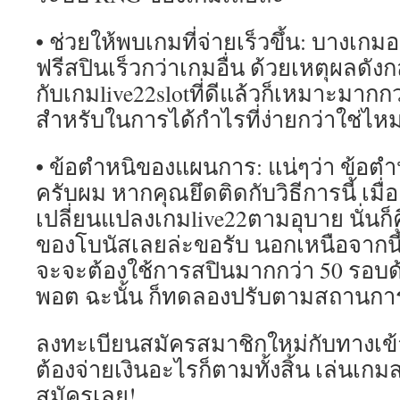
• ช่วยให้พบเกมที่จ่ายเร็วขึ้น: บางเ
ฟรีสปินเร็วกว่าเกมอื่น ด้วยเหตุผลดัง
กับเกมlive22slotที่ดีแล้วก็เหมาะมากก
สำหรับในการได้กำไรที่ง่ายกว่าใช่ไห
• ข้อตำหนิของแผนการ: แน่ๆว่า ข้อตำห
ครับผม หากคุณยึดติดกับวิธีการนี้ เมื่อ
เปลี่ยนแปลงเกมlive22ตามอุบาย นั่น
ของโบนัสเลยล่ะขอรับ นอกเหนือจากนี
จะจะต้องใช้การสปินมากกว่า 50 รอบด้ว
พอต ฉะนั้น ก็ทดลองปรับตามสถานการ
ลงทะเบียนสมัครสมาชิกใหม่กับทางเข้า 
ต้องจ่ายเงินอะไรก็ตามทั้งสิ้น เล่นเ
สมัครเลย!