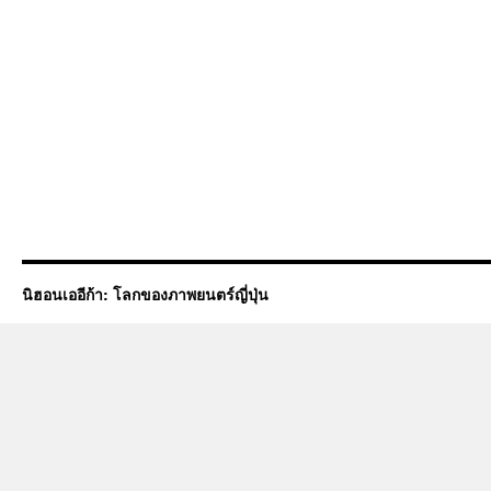
นิฮอนเออีก้า: โลกของภาพยนตร์ญี่ปุ่น