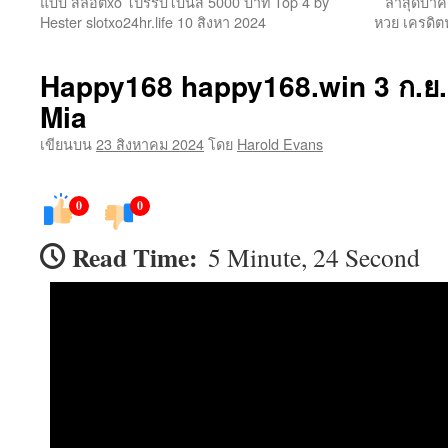
แบบ สล็อตxo โปรรับโบนัส 5000 บาท Top 4 by
ล่าสุดบาค
เนื้อหา
Hester slotxo24hr.life 10 สิงหา 2024
หวย เครดิตฟ
Happy168 happy168.win 3 ก.ย.
Mia
เขียนบน
23 สิงหาคม 2024
โดย
Harold Evans
0
0
Read Time:
5 Minute, 24 Second