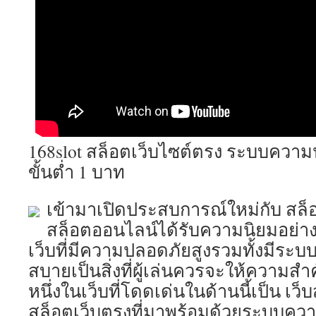
168slot สล็อตเว็บไซต์ตรง ระบบควา
ขั้นต่ำ 1 บาท
เข้ามาเปิดประสบการณ์ใหม่กับ สล็
สล็อตออนไลน์ได้รับความนิยมอย่า
เว็บที่มีความปลอดภัยสูงรวมทั้งมีระบ
สบายเป็นสิ่งที่ผู้เล่นควรจะให้ความส
หนึ่งในเว็บที่โดดเด่นในด้านนี้เป็น เว็บ
สล็อตเว็บตรงที่มาพร้อมด้วยระบบควา