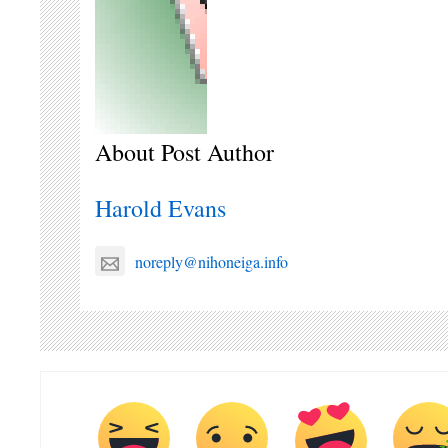
About Post Author
Harold Evans
noreply@nihoneiga.info