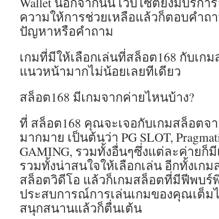
Wallet นอกจากนั้น เว็บไซต์ยังมีบริการ
ความให้การช่วยเหลือแล้วก็ตอบคำถามใ
ปัญหาหรือคำถาม
เกมที่มีให้เลือกเล่นที่สล็อต168 กับเก
แนวหน้ามากไม่น้อยเลยทีเดียว
สล็อต168 มีเกมจากค่ายไหนบ้าง?
ที่ สล็อต168 คุณจะเจอกับเกมสล็อตจ
มากมาย เป็นต้นว่า PG SLOT, Pragmat
GAMING, รวมทั้งอื่นๆซึ่งแต่ละค่ายก็ม
รวมทั้งน่าสนใจให้เลือกเล่น อีกทั้งเ
สล็อตวิดีโอ แล้วก็เกมสล็อตที่มีฟีพบร์
ประสบการณ์การเล่นเกมของคุณเต็ม
สนุกสนานแล้วก็ตื่นเต้น