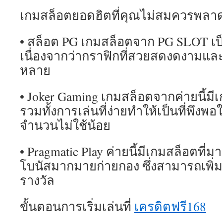
เกมสล็อตยอดฮิตที่คุณไม่สมควรพลา
• สล็อต PG เกมสล็อตจาก PG SLOT เป็
เนื่องจากว่ากราฟิกที่สวยสดงดงามและ
หลาย
• Joker Gaming เกมสล็อตจากค่ายนี้มี
รวมทั้งการเล่นที่ง่ายทำให้เป็นที่พึงพอใ
จำนวนไม่ใช้น้อย
• Pragmatic Play ค่ายนี้มีเกมสล็อตที่ม
โบนัสมากมายก่ายกอง ซึ่งสามารถเพิ
รางวัล
ขั้นตอนการเริ่มเล่นที่
เครดิตฟรี168