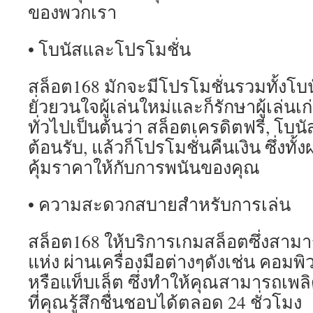
ของพวกเรา
• โบนัสและโปรโมชั่น
สล็อต168 มักจะมีโปรโมชั่นรวมทั้งโบนั
ยั่วยวนใจผู้เล่นใหม่และก็รักษาผู้เล่นเก
ทั่วไปเป็นต้นว่า สล็อตเครดิตฟรี, โบน
ต้อนรับ, แล้วก็โปรโมชั่นคืนเงิน ซึ่งทั้
คุ้มราคาให้กับการพนันของคุณ
• ความสะดวกสบายสำหรับการเล่น
สล็อต168 ให้บริการเกมสล็อตซึ่งสามา
แห่ง ผ่านเครื่องมือต่างๆดังเช่น คอมพ
หรือแท็บเล็ต ซึ่งทำให้คุณสามารถเพล
ที่คุณรู้สึกชื่นชอบได้ตลอด 24 ชั่วโมง