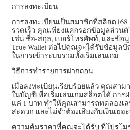
การลงทะเบียน
การลงทะเบียนเป็นสมาชิกที่สล็อต168 เ
รวดเร็ว คุณเพียงแค่กรอกข้อมูลส่วนตัว
เช่น ชื่อ-สกุล, เบอร์โทรศัพท์, และข้
True Wallet ต่อไปคุณจะได้รับข้อมูลบัญ
ในการเข้าระบบรวมทั้งเริ่มเล่นเกม
วิธีการทำรายการฝากถอน
เมื่อลงทะเบียนเรียบร้อยแล้ว คุณสาม
ในบัญชีเพื่อเริ่มเล่นเกมสล็อตได้ การฝ
แค่ 1 บาท ทำให้คุณสามารถทดลองเล่
สะดวก และไม่จำต้องเสี่ยงกับเงินเยอ
ความคุ้มราคาที่คุณจะได้รับ ที่โปรโมช