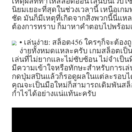
เหตุผลที่ทำให้สล็อตออนไลน์บนเว็บไซ
นิยมเยอะที่สุดในช่วงเวลานี้ เหนือเกม
ชัด มันก็มีเหตุที่เกิดจากสิ่งพวกนี้นี่
ต้องการทราบ ก็มาหาคำตอบไปพร้อมเพ
• เล่นง่าย: สล็อต456 ใครๆก็จะต้องถู
ง่ายทั้งหมดแหละครับ เกมสล็อตเป็นเ
เล่นที่ไม่ยากและไม่ซับซ้อน ไม่จำเป็นท
มีความเข้าใจหรือทักษะสำหรับการเล
กดปุ่มสปินแล้วก็รอดูผลในแต่ละรอบได้
คุณจะเป็นมือใหม่ก็สามารถเดิมพันส
กำไรได้อย่างแน่แท้นะครับ