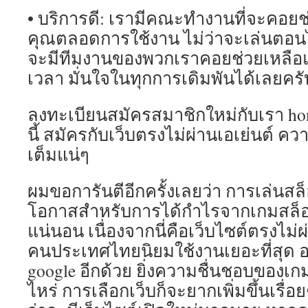
• บริการดี: เรามีคณะทำงานที่จะคอยช
คุณตลอดการใช้งาน ไม่ว่าจะเล่นตอนไ
จะมีทีมงานของพวกเราคอยช่วยเหลือ
เวลา มั่นใจในทุกการเดิมพันได้เลยครั
ลงทะเบียนสมัครสมาชิกใหม่กับเรา hon
นี้ สมัครกับเว็บตรงไม่ผ่านเอเย่นต์ 
เต็มแน่ๆ
ผมขอการันตีอีกครั้งเลยว่า การเล่นสล
โอกาสสำหรับการได้กำไรจากเกมสล็อต
แน่นอน เนื่องจากนี่คือเว็บไซต์ตรงไม่ผ่า
คนประเทศไทยนิยมใช้งานเยอะที่สุด 
google อีกด้วย ยิ่งความชื่นชอบของเกม
ไหร่ การเลือกเว็บก็จะยากเพิ่มขึ้นเรื่อย