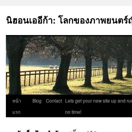
นิฮอนเออีก้า: โลกของภาพยนตร์ญี่
ข้าม
หน้า
Blog
Contact
Lets get your new site up and ru
ไป
แรก
no time!
ยัง