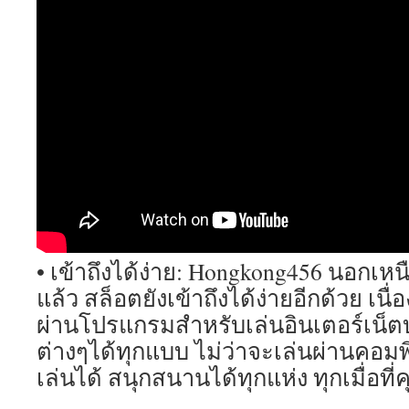
• เข้าถึงได้ง่าย: Hongkong456 นอกเหน
แล้ว สล็อตยังเข้าถึงได้ง่ายอีกด้วย เ
ผ่านโปรแกรมสำหรับเล่นอินเตอร์เน็ตบน
ต่างๆได้ทุกแบบ ไม่ว่าจะเล่นผ่านคอมพิ
เล่นได้ สนุกสนานได้ทุกแห่ง ทุกเมื่อท