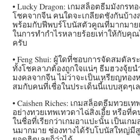
• Lucky Dragon: เกมสล็อตธีมมังกรทอ
โชคจากจีน คนใดจะเกลียดชังกันบ้าง
พร้อมกับฟีพบร์โบนัสตัวคูณที่มากมา
ในการทำกำไรหลายร้อยเท่าให้กับคุณ
ครับ
• Feng Shui: ผู้ใดที่ชอบการจัดสมดั
ทั้งโชคลาภต้องถูกใจแน่ๆ ธีมฮวงจุ้
มงคลจากจีน ไม่ว่าจะเป็นเหรียญทอง
สมกับคนที่เชื่อในประเด็นนี้แบบสุดๆเ
• Caishen Riches: เกมสล็อตธีมทวยเ
อย่างทวยเทพเทวดาไฉ่สิ่งเอี้ย หรือที่
ในชื่อที่เรียกว่าเกมอาแปะนั้น เป็นเกม
นมากมาย ช่องทางได้รับโบนัสใหญ่มีสู
ยอดฮิตเลยก็ว่าได้