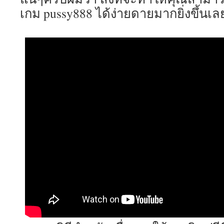
เกม pussy888 ได้ง่ายดายมากยิ่งขึ้นเลย