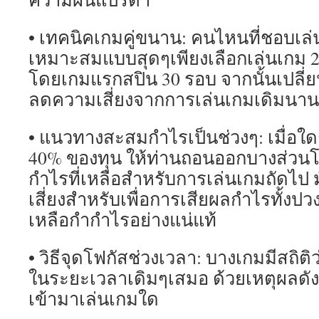
• เทคนิคเกมคู่ขนาน: คนไหนที่ชอบเล
เหมาะสมแบบสุดๆเพียงเลือกเล่นเกม 
โดยเกมแรกสปิน 30 รอบ จากนั้นเปลี่ย
ลดความเสี่ยงจากการเล่นเกมเดิมนาน
• แนวทางสะสมกำไรเป็นช่วงๆ: เมื่อใ
40% ของทุน ให้ท่านถอนออกบางส่วนโด
กำไรที่เหลือสำหรับการเล่นเกมถัดไป
เสี่ยงสำหรับเพื่อการเสียผลกำไรทั้งป
เหลือกำกำไรอย่างแน่แท้
• วิธีจุดโฟกัสช่วงเวลา: บางเกมมีสถิต
ในระยะเวลาเดิมๆเสมอ ด้วยเหตุผลดังก
เข้ามาเล่นเกมใด