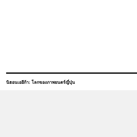
นิฮอนเออีก้า: โลกของภาพยนตร์ญี่ปุ่น